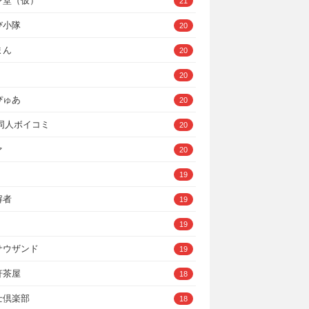
ン堂（仮）
21
び小隊
20
まん
20
20
ぴゅあ
20
A同人ボイコミ
20
ァ
20
19
解者
19
19
サウザンド
19
軒茶屋
18
士倶楽部
18