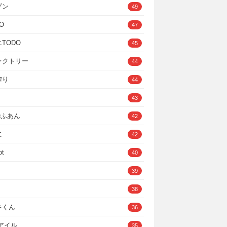
ゾン
49
O
47
TODO
45
ァクトリー
44
搾り
44
43
IOふあん
42
に
42
ot
40
39
38
キくん
36
Cアイル
35