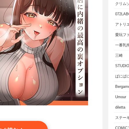
クリム
072LAB
アトリエ
愛玩フ
一番乳
三崎
STUD
ぱにぱ
Bergam
Umour
diletta
ステー
COMI