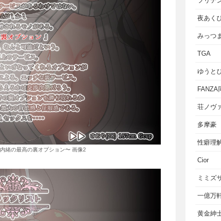
フリテ
夜あく
みっつ
TGA
ゆうと
FANZ
荘ノヴ
多摩豪
性癖理
内緒の最高の裏オプション〜 画像2
Cior
ミミズ
一億万
黄金紳