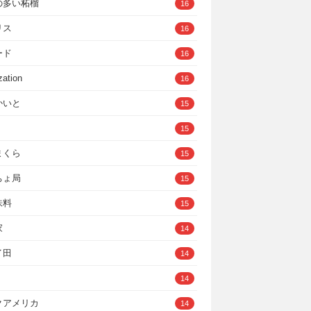
の多い柘榴
16
リス
16
ード
16
zation
16
かいと
15
15
まくら
15
ちょ局
15
味料
15
家
14
イ田
14
14
クアメリカ
14