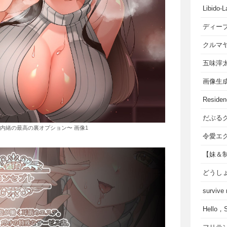
Libido-L
ディー
クルマ
五味滓
画像生
Residen
だぶる
内緒の最高の裏オプション〜 画像1
令愛エ
【妹＆
どうし
survive
Hello