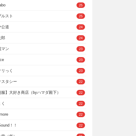
abo
25
ブルスト
25
ヤ公道
24
太郎
24
成マン
23
ce
23
クリっく
23
クスタシー
22
制服】大好き商店（byハマダ殿下）
22
ょく
22
 more
22
，Sound！！
22