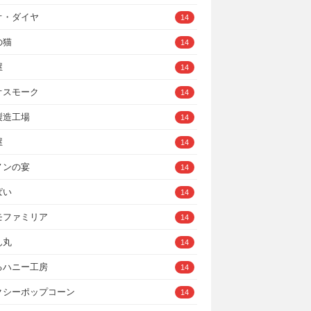
オ・ダイヤ
14
の猫
14
屋
14
オスモーク
14
製造工場
14
屋
14
ノンの宴
14
ぱい
14
モファミリア
14
ん丸
14
るハニー工房
14
クシーポップコーン
14