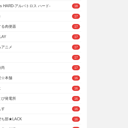
ross HARD‐アルバトロス ハード‐
18
き
17
する肉便器
17
LAY
17
るアニメ
17
17
秋尚
17
堂☆本舗
16
ヒ
16
とぴ発電所
16
んす
16
ち部★LACK
16