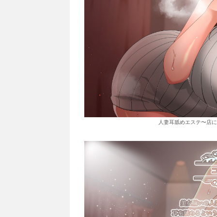
人妻耳舐めエステ〜店に