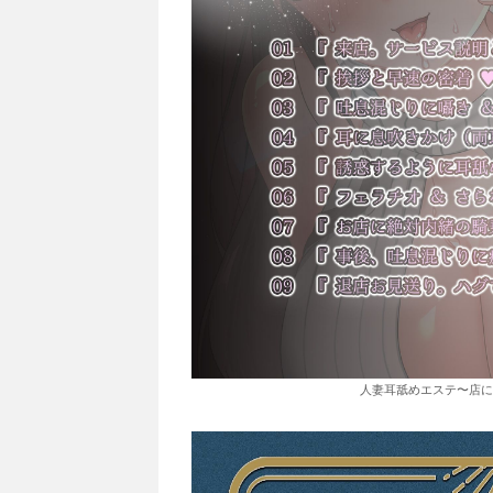
人妻耳舐めエステ〜店に