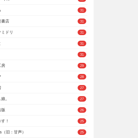
ろ
31
楽書店
31
サミドリ
31
と
31
31
工房
29
マ
28
房
27
し娘。
27
出版
26
ぷす！
25
ys（旧：甘声）
25