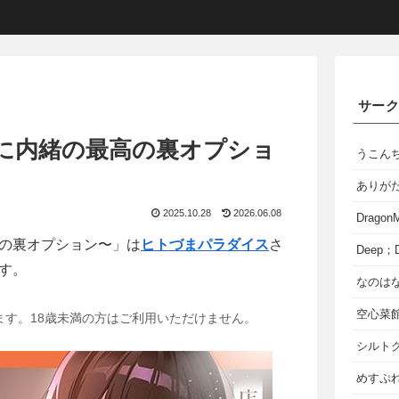
サー
に内緒の最高の裏オプショ
うこん
ありが
2025.10.28
2026.06.08
Dragon
の裏オプション〜」は
ヒトづまパラダイス
さ
Deep；D
す。
なのは
空心菜
ます。18歳未満の方はご利用いただけません。
シルト
めすぷれ