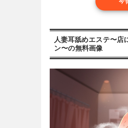
今
人妻耳舐めエステ〜店
ン〜の無料画像