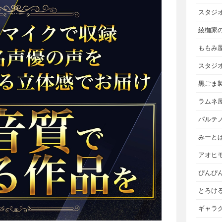
スタジ
綾枷家
ももみ
スタジ
黒ごま
ラムネ
パルテ
みーと
アオヒ
ぴんぴ
とろけ
ギャラ