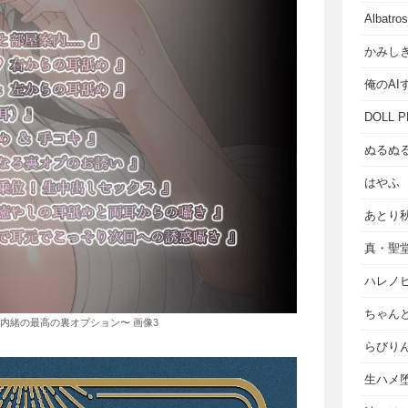
Albat
かみし
俺のAI
DOLL P
ぬるぬ
はやふ
あとり
真・聖
ハレノ
ちゃん
内緒の最高の裏オプション〜 画像3
らびり
生ハメ堕