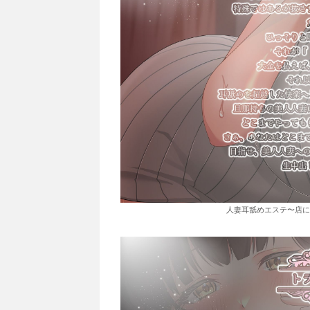
人妻耳舐めエステ〜店に