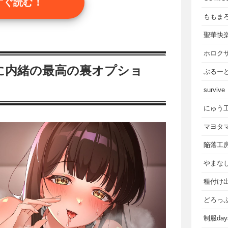
すぐ読む！
ももま
聖華快
ホロク
に内緒の最高の裏オプショ
ぶるー
survive
にゅう
マヨタ
陥落工
やまな
種付け
どろっ
制服da