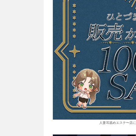
人妻耳舐めエステ〜店に