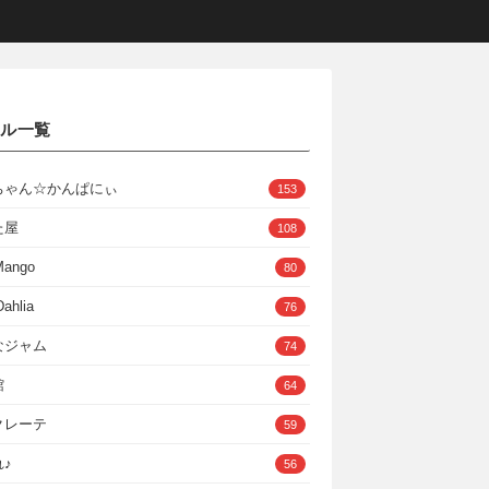
クル一覧
ちゃん☆かんぱにぃ
153
た屋
108
Mango
80
ahlia
76
なジャム
74
館
64
クレーテ
59
♪
56