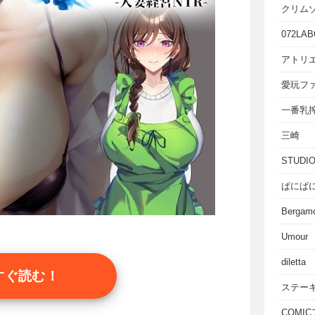
クリム
072LAB
アトリエ
愛玩フ
一番乳
三崎
STUD
ぱにぱ
Bergam
Umour
diletta
すぐ読む！
ステー
COMI