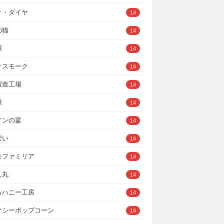
オ・ダイヤ
14
の猫
14
屋
14
オスモーク
14
製造工場
14
屋
14
ノンの宴
14
ぱい
14
モファミリア
14
ん丸
14
るハニー工房
14
クシーポップコーン
14