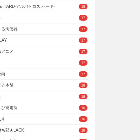
ross HARD‐アルバトロス ハード‐
18
き
17
する肉便器
17
LAY
17
るアニメ
17
17
秋尚
17
堂☆本舗
16
ヒ
16
とぴ発電所
16
んす
16
ち部★LACK
16