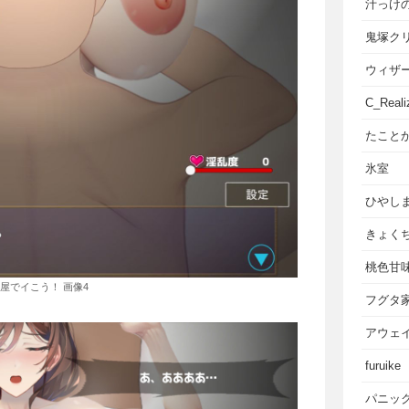
汁っけ
鬼塚ク
ウィザ
C_Reali
たこと
氷室
ひやし
きょく
桃色甘
屋でイこう！ 画像4
フグタ
アウェ
furuike
パニッ