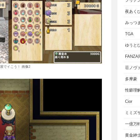
フリテ
夜あく
みっつ
TGA
ゆうと
FANZ
屋でイこう！ 画像2
荘ノヴ
多摩豪
性癖理
Cior
ミミズ
一億万
黄金紳