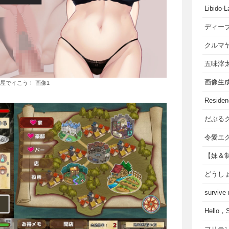
Libido-L
ディー
クルマ
五味滓
画像生
屋でイこう！ 画像1
Residen
だぶる
令愛エ
【妹＆
どうし
survive
Hello