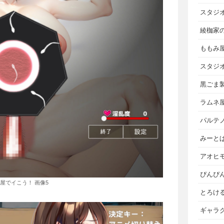
スタジ
綾枷家
ももみ
スタジ
黒ごま
ラムネ
パルテ
みーと
アオヒ
ぴんぴ
屋でイこう！ 画像5
とろけ
ギャラ