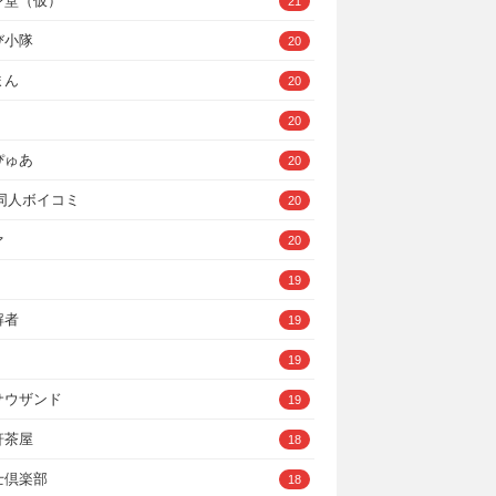
ン堂（仮）
21
び小隊
20
まん
20
20
ぴゅあ
20
A同人ボイコミ
20
ァ
20
19
解者
19
19
サウザンド
19
軒茶屋
18
士倶楽部
18