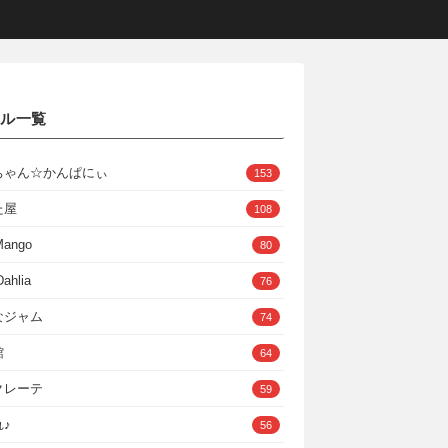
クル一覧
ちゃん☆かんぱにぃ
153
た屋
108
Mango
80
ahlia
76
なジャム
74
館
64
クレーテ
59
♪
56