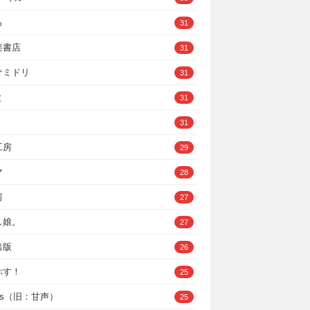
ろ
31
楽書店
31
サミドリ
31
と
31
31
工房
29
マ
28
房
27
し娘。
27
出版
26
ぷす！
25
ys（旧：甘声）
25