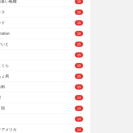
の多い柘榴
16
リス
16
ード
16
zation
16
かいと
15
15
まくら
15
ちょ局
15
味料
15
家
14
イ田
14
14
クアメリカ
14