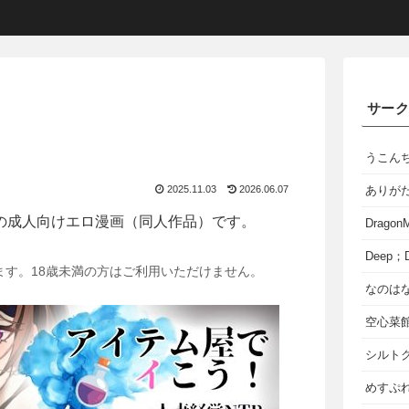
サー
うこん
2025.11.03
2026.06.07
ありが
の成人向けエロ漫画（同人作品）です。
Dragon
Deep；D
ます。18歳未満の方はご利用いただけません。
なのは
空心菜
シルト
めすぷれ