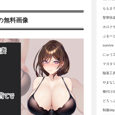
ももま
聖華快
の無料画像
ホロク
ぶるー
survive
にゅう
マヨタ
陥落工
やまな
種付け
どろっ
制服da