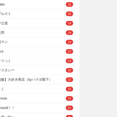
abo
25
ブルスト
25
ヤ公道
24
太郎
24
成マン
23
ce
23
クリっく
23
クスタシー
22
制服】大好き商店（byハマダ殿下）
22
ょく
22
 more
22
，Sound！！
22