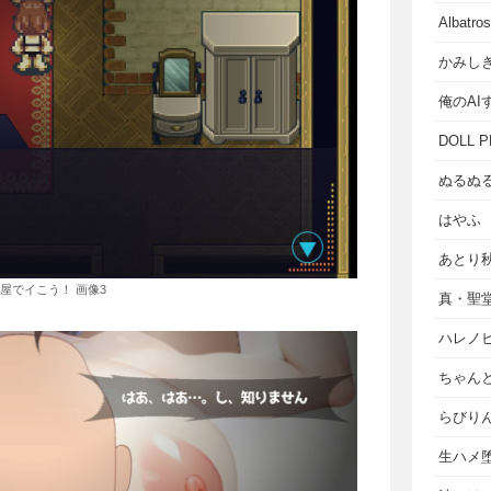
Albat
かみし
俺のAI
DOLL P
ぬるぬ
はやふ
あとり
屋でイこう！ 画像3
真・聖
ハレノ
ちゃん
らびり
生ハメ堕