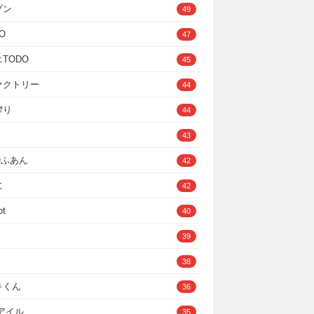
ゾン
49
O
47
TODO
45
ァクトリー
44
搾り
44
43
IOふあん
42
に
42
ot
40
39
38
キくん
36
Cアイル
35