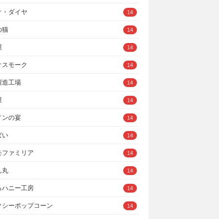
オ・ダイヤ
14
の猫
14
屋
14
オスモーク
14
製造工場
14
屋
14
ノンの宴
14
ぱい
14
モファミリア
14
ん丸
14
るハニー工房
14
クシーポップコーン
14