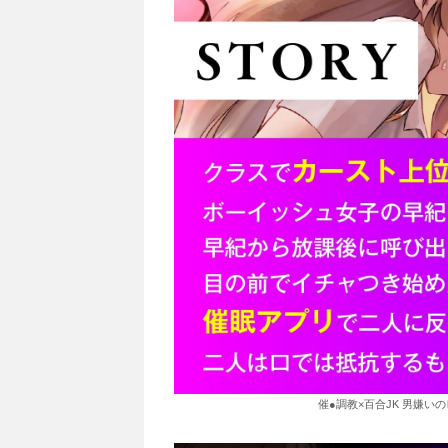
催●調教×百合JK 男嫌い