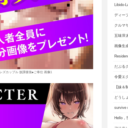
Libido-L
ディー
クルマ
五味滓
画像生
Residen
だぶる
のレズカップル 放課後強●ご奉仕 画像1
令愛エ
【妹＆
どうし
survive
Hello