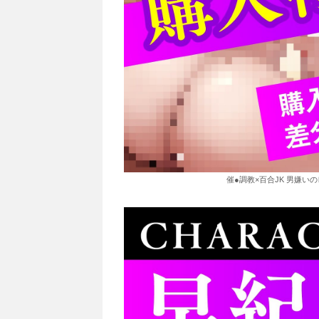
催●調教×百合JK 男嫌い