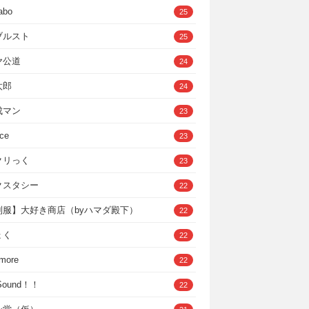
abo
25
ブルスト
25
ヤ公道
24
太郎
24
成マン
23
ce
23
クリっく
23
クスタシー
22
制服】大好き商店（byハマダ殿下）
22
ょく
22
 more
22
，Sound！！
22