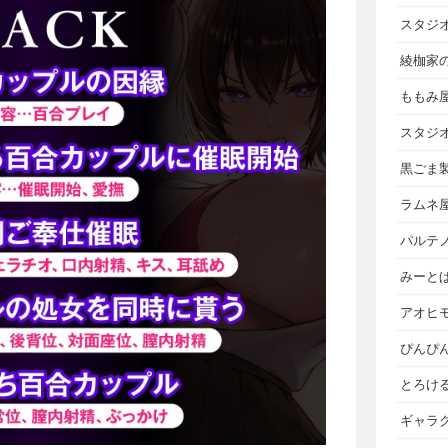
スタジ
綾枷家
ももみ
スタジ
黒ごま
ラムネ
パルテ
みーと
アオヒ
ぴんぴ
とろけ
ギャラ