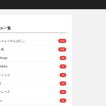
クル一覧
ちゃん☆かんぱにぃ
153
た屋
108
Mango
80
ahlia
76
なジャム
74
館
64
クレーテ
59
♪
56