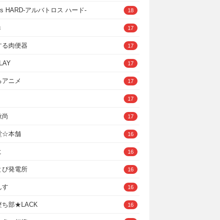
ross HARD‐アルバトロス ハード‐
18
き
17
する肉便器
17
LAY
17
るアニメ
17
17
秋尚
17
堂☆本舗
16
ヒ
16
とぴ発電所
16
んす
16
ち部★LACK
16