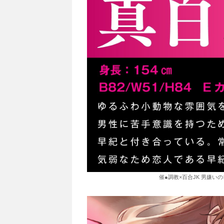
催●調教×百合JK 男嫌い