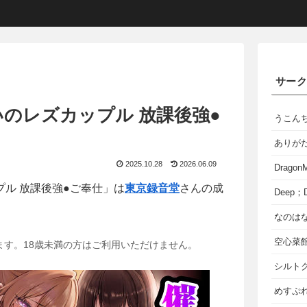
サー
嫌いのレズカップル 放課後強●
うこん
ありが
2025.10.28
2026.06.09
Dragon
プル 放課後強●ご奉仕」は
東京録音堂
さんの成
Deep；D
なのは
空心菜
ます。18歳未満の方はご利用いただけません。
シルト
めすぷれ