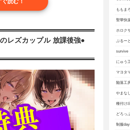
すぐ読む！
ももま
聖華快
ホロク
いのレズカップル 放課後強●
ぶるー
survive
にゅう
マヨタ
陥落工
やまな
種付け
どろっ
制服da