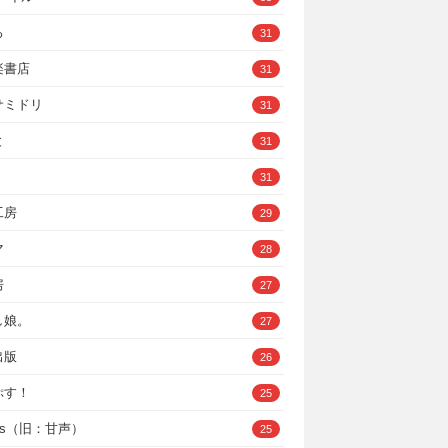
ろ
31
楽書店
31
サミドリ
31
と
31
31
工房
29
マ
28
房
27
し娘。
27
出版
26
ぷす！
25
ys（旧：甘声）
25