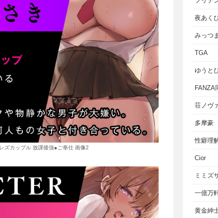
フリテ
夜あく
みっつ
TGA
ゆうと
FANZ
荘ノヴ
多摩豪
性癖理
のレズカップル 放課後強●ご奉仕 画像2
Cior
ミミズ
一億万
黄金紳