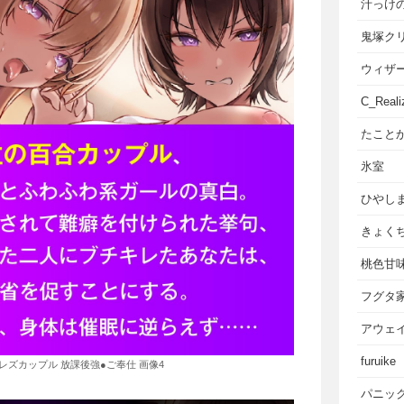
汁っけ
鬼塚ク
ウィザ
C_Reali
たこと
氷室
ひやし
きょく
桃色甘
フグタ
アウェ
furuike
のレズカップル 放課後強●ご奉仕 画像4
パニッ