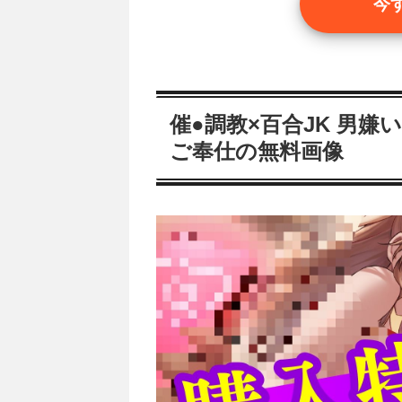
今
催●調教×百合JK 男嫌
ご奉仕の無料画像