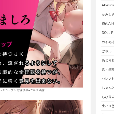
Albat
かみし
俺のAI
DOLL P
ぬるぬ
はやふ
あとり
真・聖
ハレノ
ちゃん
のレズカップル 放課後強●ご奉仕 画像3
らびり
生ハメ堕