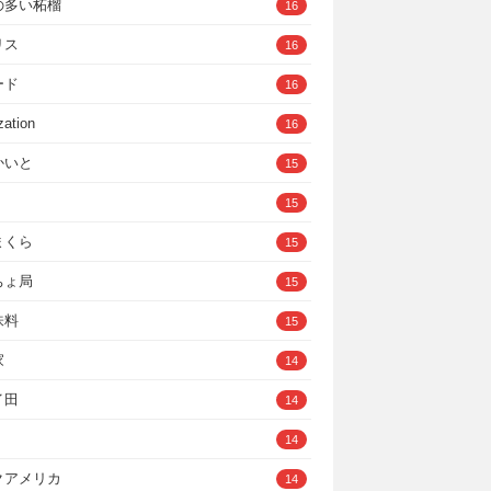
の多い柘榴
16
リス
16
ード
16
zation
16
かいと
15
15
まくら
15
ちょ局
15
味料
15
家
14
イ田
14
14
クアメリカ
14