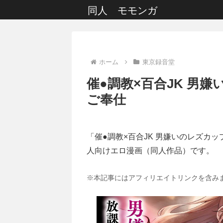
同人 モモンガ
ホーム
東京録音堂
催●調教×百合JK 男
ご奉仕
「催●調教×百合JK 男嫌いのレズカッ
人向けエロ漫画（同人作品）です。
※本記事にはアフィリエイトリンクを含み