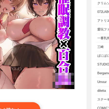
クリム
072LAB
アトリエ
愛玩フ
一番乳
三崎
ぱにぱ
STUD
Bergam
Umour
diletta
ステー
COMI