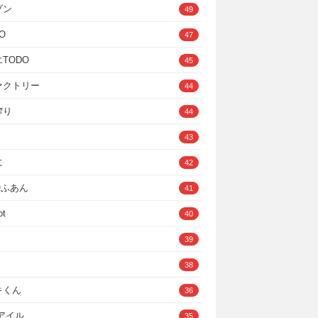
ゾン
49
O
47
TODO
45
ァクトリー
44
搾り
44
43
に
42
IOふあん
41
ot
40
39
38
キくん
36
Cアイル
35