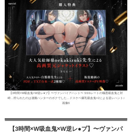
【3時間×W吸血鬼×W逆レ●プ】〜ヴァンパイアハント〜 SSSレートの極悪吸血鬼と対
峙…狩られたのは凄腕ハンターのボクでした…ドスケベ爆乳吸血鬼×2による逆レハント♪
画像6
【3時間×W吸血鬼×W逆レ●プ】〜ヴァンパ