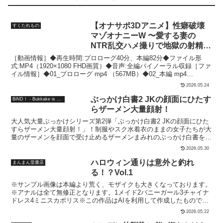
【オナサポ3Dアニメ】性癖破壊
すくたれもの
マゾオナニーW 〜愛する妻の
NTR乱交ハメ撮りで地獄の射精我
慢オナニーサポート〜
［動画情報］◆再生時間:プロローグ40分、本編82分◆ファイル形
式:MP4（1920×1080 FHD画質）◆音声:全編バイノーラル収録［ファ
イル情報］◆01_プロローグ mp4 （567MB）◆02_本編 mp4
（2.25GB）◆03_おかずシーン切り抜き動画 mp4 （789MB）◆04_
2026.05.24
おかずシーン切り抜き画像 （108MB）◆おまけショートCG集 ＜後
日追加予定＞［クレジット］■CV 御子柴泉 様 きぬぎぬふみ 様 早尾
ぶっかけ白書2 JKの顔面にひたす
BiND！ - Bukkake is Not Dead！
きむり 様 ■音声編集 スペースドーナツ 様 ■制作協力 みちお 様■制作
らザーメン大量顔射！
すくたれもの
大人気大量ぶっかけシリーズ第2弾「ぶっかけ白書2 JKの顔面にひた
すらザーメン大量顔射！」！制服やスク水着衣のままの女子たちが大
量のザーメンを顔面で受け止めるザーメンまみれのぶっかけ白書をお
楽しみください！！■内容JK、制服、スクール水着、着衣、ザーメン
2026.05.30
ぶっかけ、口内射精、大量顔射、多人数ぶっかけ、フェラ、イラマな
ど■作品概要近年AVや同人作品でも正統派なぶっかけ作品は減ってき
ハロウィン通りは意外と釣れ
まんまん堂書店
ています。しかし、ザーメンぶっかけが大好きでもっともっとぶっか
る！？Vol.1
け作品が見たい！そんなぶっかけ好きのアナタに送る大量ぶっかけ
※サンプル画像は本編より荒く、モザイクも大きくなっております。
CG写真集！可愛いJKの顔面にザーメンたくさんぶっかけ顔射！女の
※アナルは全て無修正となります。1メイド2バニーガール3チャイナ
子たちをやりたい放題汁まみれにしちゃおう！！！■仕様画素
ドレス4ミニスカポリス※この作品はAIを利用して作成したもので
数:1152×1728，1728×1152画像形式: jpegフォルダ構成:0.本編全ペー
す。※Stable Diffusionを使用して生成しております※技術的な制約
ジ（合計193ページ）※本作で描かれるシチュエーションは全てフィ
2026.05.22
やAIの学習データによって、細部に破綻や不自然さが含まれる場合が
クションであり、登場する人物や設定等はすべて架空のものです。登