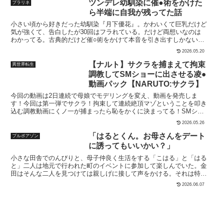
あります。購入前に、そのことを理解し、同意した上で購入を検討し
場人物は全員18歳以上として生成しております。※犯罪、その他違
ツンデレ幼馴染に催●術をかけた
プラリネ
ていただくことをお願いいたします。※購入後の取り扱いに不備があ
法行為を美化または助長する意図はございません。※本作はStable
ら半端に自我が残ってた話
った場合こちらは一切責任を負いません。※商用目的での利用・第三
Diffusion、独自モデルを使用したAI生成画像を加筆、修正した作品と
小さい頃から好きだった幼馴染『月下優花』。かわいくて巨乳だけど
者への譲渡・転載等が発見された際には法的処置をとらせていただ
なります。
気が強くて、告白したが30回はフラれている。だけど両想いなのは
き、損害賠償請求を致します。
わかってる。古典的だけど催○術をかけて本音を引き出すしかない！
成功したはいいが、身体のみに作用する催○術で精神は正常のままに
2026.05.20
なってしまった。好き放題される優花は自分の意志に反して身体が勝
手に反応してしまう。誰かに見られてしまうかもしれない放課後の学
【ナルト】サクラを捕まえて拘束
異世界転生
校で、えっちしまくり。すべてが初めてなのにどろどろびちゃびち
調教してSMショーに出させる凌●
ゃ、もう元の関係には戻れない、理性はどこへ―――。全文42p（本
動画パック【NARUTO:サクラ】
文40p）
今回の動画は2日連続で母娘でモデリングを変え、動画を発売しま
す！今回は第一弾でサクラ！拘束して連続絶頂マゾということを叩き
込む調教動画にくノ一が捕まったら恥をかくに決まってる！SMショ
ーに無理やり出させて恥辱の限りを尽くす動画合計2本入った動画パ
2026.05.26
ック！圧倒的サービスプライスから繰り出すお得なセットで親のサク
ラをたっぷり調教して楽しんじゃって下さい！【当サークルの目標】
「はるとくん。お母さんをデート
プルポアゾン
日本で一番多くのキャラを扱い日本で一番多くの動画を作ったサーク
に誘ってもいいかい？」
ルを目指しています多分達成したかと思いますレビュー等で頂いた物
小さな田舎でのんびりと、母子仲良く生活をする「こはる」と「はる
は次回作に反映させますどんどんリクエストお待ちしております！か
と」二人は地元で行われた町のイベントに参加して楽しんでいた。金
なりのキャラ数を持っているので幅広く対応可能だと思います！●●
田はそんな二人を見つけては親しげに接して声をかける。それは特に
のキャラでプレイ内容は◆◆でお願いします！等も対応できます！試
珍しくない、いつも通りの光景だった…… が地方のイベントも終わ
しにリクエストしてみてくださいな〜！調教や肉便器、足コキやペニ
2026.06.07
り陽が傾き始めた頃 それは桜が咲く公園で告げられる。「はるとく
バン等、相当幅広く対応できますので！権利関係には気をつけていま
ん。今度、お母さんをデートに誘ってもいいかい？」表向きはいい人
すが、記述漏れがあればディスコードでご連絡ください！CC-BY.CC-
で近づき、親しくなった女性をしゃぶりつくす金田。前々から金田
BY-ND等の権利に問わず、当サークルで使用しているキャラクターは
は、飾り気ないこはるの不釣り合いな身体を狙っていた。----------------
クリエイターの特別な許可のもと商用利用権を獲得していますキャラ