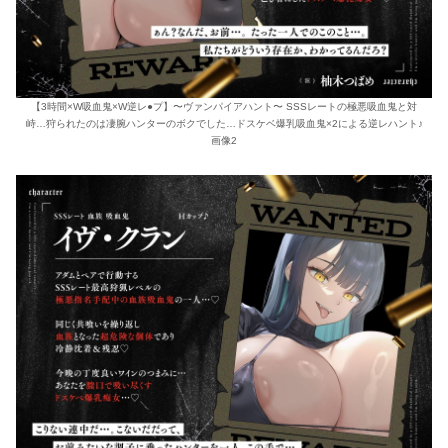
【3時間×W吸血鬼×W逆レ●プ】〜ヴァンパイアハント〜 SSSレートの極悪吸血鬼と対
峙…狩られたのは凄腕ハンターのボクでした…ドスケベ爆乳吸血鬼×2による逆レハント♪
画像2