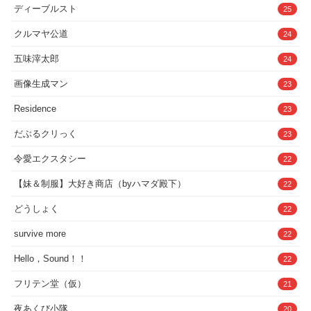
ディーブルスト
25
クルマヤ公道
24
五味滓太郎
24
画像生成マン
23
Residence
23
だぶるクリっく
23
令愛エクスタシー
22
【妹＆制服】大好き商店（byハマダ殿下）
22
どうしょく
22
survive more
22
Hello，Sound！！
22
フリテン堂（仮）
21
夜あくび小隊
20