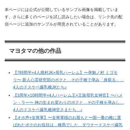
本ページには公式が公開しているサンプル画像を掲載していま
す。さらに多くのページを試し読みしたい場合は、リンク先の配
信ページに追加のサンプルが用意されていることがあります。
マヨタマの他の作品
【7時間半×4人廃村JK×母乳ハーレム】〜孕魅ノ村 ミゴモ
リ〜 新人心霊研究部のボクと…その子種で孕み「身籠る」…
4人のドスケベ爆乳雌JKたち♪
【3周年×10時間半×4人ハーレム王×王族母乳女神官】〜ハメ
ン・ラー〜 神の生まれ変わりのボクと…その子種を孕みし…
4人のドスケベ爆乳雌神官さまたち…♪
【オホ声×女将軍】〜女将軍様のお股もと〜国一番の雌に選
ばれたボクのお役目は…種馬でした…ダウナードスケベ爆乳