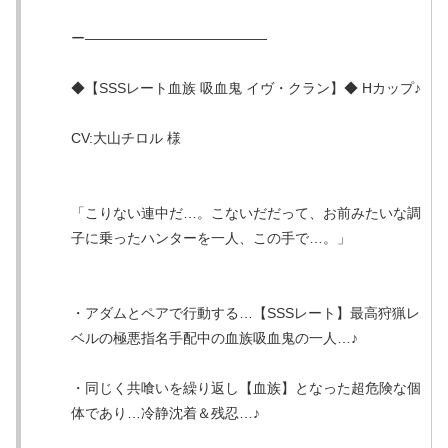
ー—————————————
◆【SSSレート血族 吸血鬼 イヴ・クラン】◆ Hカップ♪
CV:大山チロル 様
「こりない連中だ…。こないだだって、お前みたいな調
子に乗ったハンターを一人、この手で…。」
・アダムとペアで行動する…【SSSレート】最高狩猟レ
ベルの極悪指名手配中の血族吸血鬼の一人…♪
・同じく共喰いを繰り返し【血族】となった超危険な個
体であり…冷静沈着＆残忍…♪