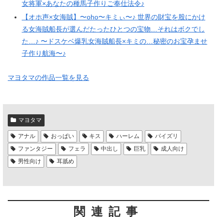
女将軍×あなたの種馬子作りご奉仕法令♪
【オホ声×女海賊】〜oho〜キミぃ〜♪ 世界の財宝を股にかけ
る女海賊船長が選んだたったひとつの宝物…それはボクでし
た…♪ 〜ドスケベ爆乳女海賊船長×キミの…秘密のお宝孕ませ
子作り航海〜♪
マヨタマの作品一覧を見る
マヨタマ
アナル
おっぱい
キス
ハーレム
パイズリ
ファンタジー
フェラ
中出し
巨乳
成人向け
男性向け
耳舐め
関連記事