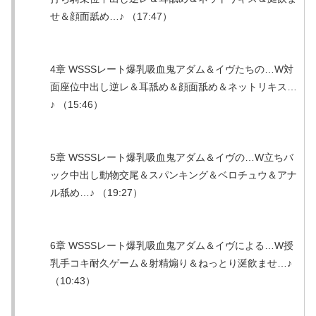
せ＆顔面舐め…♪ （17:47）
4章 WSSSレート爆乳吸血鬼アダム＆イヴたちの…W対
面座位中出し逆レ＆耳舐め＆顔面舐め＆ネットリキス…
♪ （15:46）
5章 WSSSレート爆乳吸血鬼アダム＆イヴの…W立ちバ
ック中出し動物交尾＆スパンキング＆ベロチュウ＆アナ
ル舐め…♪ （19:27）
6章 WSSSレート爆乳吸血鬼アダム＆イヴによる…W授
乳手コキ耐久ゲーム＆射精煽り＆ねっとり涎飲ませ…♪
（10:43）