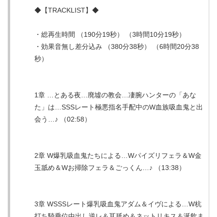
◆【TRACKLIST】◆
・総再生時間 （190分19秒） （3時間10分19秒）
・効果音無し差分込み （380分38秒） （6時間20分38
秒）
1章 …とある夜…廃墟の教会…凄腕ハンターの「あな
た」は…SSSレート極悪指名手配中のW血族吸血鬼と出
会う…♪ （02:58）
2章 W爆乳吸血鬼たちによる…Wパイズリフェラ＆W金
玉舐め＆Wお掃除フェラ＆ごっくん…♪ （13:38）
3章 WSSSレート爆乳吸血鬼アダム＆イヴによる…W杭
打ち騎乗位中出し逆レ＆耳舐め＆ネットリキス＆涎飲ま