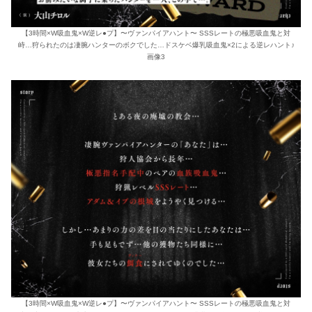
【3時間×W吸血鬼×W逆レ●プ】〜ヴァンパイアハント〜 SSSレートの極悪吸血鬼と対
峙…狩られたのは凄腕ハンターのボクでした…ドスケベ爆乳吸血鬼×2による逆レハント♪
画像3
【3時間×W吸血鬼×W逆レ●プ】〜ヴァンパイアハント〜 SSSレートの極悪吸血鬼と対