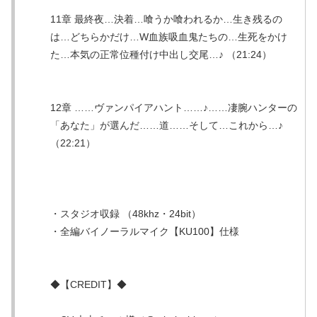
11章 最終夜…決着…喰うか喰われるか…生き残るの
は…どちらかだけ…W血族吸血鬼たちの…生死をかけ
た…本気の正常位種付け中出し交尾…♪ （21:24）
12章 ……ヴァンパイアハント……♪……凄腕ハンターの
「あなた」が選んだ……道……そして…これから…♪
（22:21）
・スタジオ収録 （48khz・24bit）
・全編バイノーラルマイク【KU100】仕様
◆【CREDIT】◆