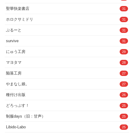
聖華快楽書店
31
ホロクサミドリ
31
ぶるーと
31
survive
31
にゅう工房
29
マヨタマ
28
陥落工房
27
やまなし娘。
27
種付け出版
26
どろっぷす！
25
制服days（旧：甘声）
25
Libido-Labo
25