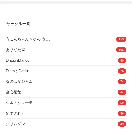
----------------------------------------------------本編107ページ 38ページあたりか
については定期的に検閲を行っております。2025/0601時点で権利が
ら徐々にねっとりとしたアダルト表現が増えていきます今回の作品は
問題ないものを使用しています後日変更があった場合は即時対応いた
どちらかと雰囲気重視で、アダルト表現部分は少し控えと感じるかも
します音楽、サムネ素材類はCanva、または音魂の商用利用可能な物
しれません。また、重い雰囲気にならないような表現を配慮していま
を利用していますキャラなどのリクエストは常時受け付けています！
す。--------------------------------------------------------------------予告更新配信日 6
お気軽にリクエストしてください！ツイッター始めました！Twitterで
サークル一覧
月26日決定です！
もリクエストOK！ディスコードID:shieri8479Twitter:@wakamarutime
もっとこのキャラで動画出して〜！なども受け付けていますよ！We
are careful about rights， but if there are any omissions， please
うこんちゃん☆かんぱにぃ
contact us by discord！CC-BY.CC-BY-ND， etc.， we have
153
contacted the creators of the characters we use and have obtained
commercial use rights through special agreements with
ありがた屋
108
them.jackroo，Dnaddr.Whitelemon.Ispinox.Sivel.C＆
Gstudio.URthe1.mopedlampe.OniEkohvius.yaneks.jackyCracky.Pixel
DragonMango
80
Port.Blaspheratus.
DemonLord.paledriver.VaMChan/VAM_Archer.Xspada.Salem005CC-
Deep；Dahlia
76
BY.Ashu27，
zeeko.sxs4.maru01..hirohiro.yameteOuji.aimafox.weebUVR.slimy.ha
なのはなジャム
zmhox.nl-vam，
74
ascorad.everlaster.CheesyFX.ToumeiHitsuji.UserBob.
MacGruber.Orange＊Gumi.redeyes.Xstatic.VAMCHAN.tankloverWe
空心菜館
64
regularly censor the characters of the above creators whom we
respect.We will contact him or her as soon as we find them.You will
シルトクレーテ
59
find detailed assets and other information under the above
creators.The assets used are free or purchased directly from the
めすぷれ♪
56
creators.Everything， including plug-ins， is CC-BY only as of
2025/0601
クリムゾン
49