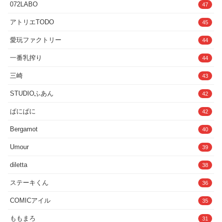
072LABO
47
アトリエTODO
45
愛玩ファクトリー
44
一番乳搾り
44
三崎
43
STUDIOふあん
42
ぱにぱに
42
Bergamot
40
Umour
39
diletta
38
ステーキくん
36
COMICアイル
35
ももまろ
31