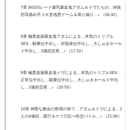
7章 WSSSレート爆乳吸血鬼アダム＆イヴたちの…W強
烈耳舐め手コキ意地悪ゲーム＆罵り煽り…♪ （06:42）
8章 極悪血族吸血鬼アダムによる…本気のトリプル
SEX…騎乗位中出し…対面座位中出し…大しゅきホール
ド中出し…3連続交尾…♪ （17:32）
9章 極悪血族吸血鬼イヴによる…本気のトリプルSEX…
正常位中出し…騎乗位中出し…大しゅきホールド中出
し…3連続交尾…♪ （20:55）
10章 神聖な教会の祭壇の前で…アダム＆イヴによる…2
人の4連続…膣穴＆ケツ穴比べ性交バトル…♪ （21:06）