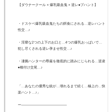
【ダウナークール × 爆乳吸血鬼 × 逆レ●プハント】
・ドスケベ爆乳吸血鬼たちの餌食にされる…逆レハント
性交…♪
・淫靡な2つの上下のお口と…4つの爆乳おっぱいで…
犯し尽くされる逆レ孕ませ性交…♪
・凄腕ハンターの尊厳を徹底的に踏みにじられる…逆凌
●種付け交尾…♪
「…あなたの優秀な銃が…壊れるまで続く…極上の…快
楽ハント…♪」
ー—————————————