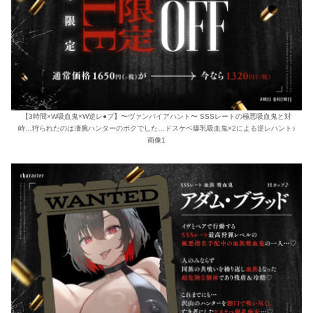
【3時間×W吸血鬼×W逆レ●プ】〜ヴァンパイアハント〜 SSSレートの極悪吸血鬼と対
峙…狩られたのは凄腕ハンターのボクでした…ドスケベ爆乳吸血鬼×2による逆レハント♪
画像1