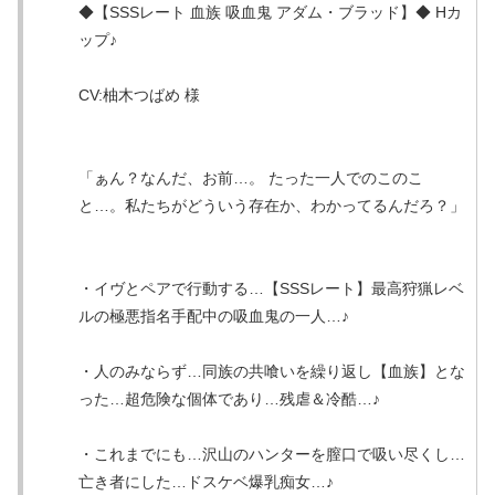
◆【SSSレート 血族 吸血鬼 アダム・ブラッド】◆ Hカ
ップ♪
CV:柚木つばめ 様
「ぁん？なんだ、お前…。 たった一人でのこのこ
と…。私たちがどういう存在か、わかってるんだろ？」
・イヴとペアで行動する…【SSSレート】最高狩猟レベ
ルの極悪指名手配中の吸血鬼の一人…♪
・人のみならず…同族の共喰いを繰り返し【血族】とな
った…超危険な個体であり…残虐＆冷酷…♪
・これまでにも…沢山のハンターを膣口で吸い尽くし…
亡き者にした…ドスケベ爆乳痴女…♪