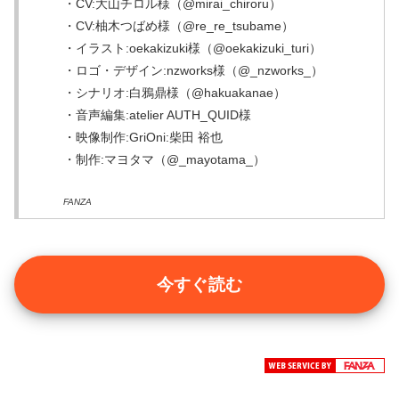
・CV:大山チロル様（@mirai_chiroru）
・CV:柚木つばめ様（@re_re_tsubame）
・イラスト:oekakizuki様（@oekakizuki_turi）
・ロゴ・デザイン:nzworks様（@_nzworks_）
・シナリオ:白鴉鼎様（@hakuakanae）
・音声編集:atelier AUTH_QUID様
・映像制作:GriOni:柴田 裕也
・制作:マヨタマ（@_mayotama_）
FANZA
今すぐ読む