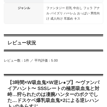
ジャンル
ファンタジー 巨乳 中出し フェラ アナ
ル パイズリ ハーレム おっぱい 男性向
け 成人向け 耳舐め キス
レビュー状況
レビュー数：1件 ／ 平均評価：5.00
【3時間×W吸血鬼×W逆レ●プ】〜ヴァンパ
イアハント〜 SSSレートの極悪吸血鬼と対
峙…狩られたのは凄腕ハンターのボクでし
た…ドスケベ爆乳吸血鬼×2による逆レハン
ト♪のあらすじ