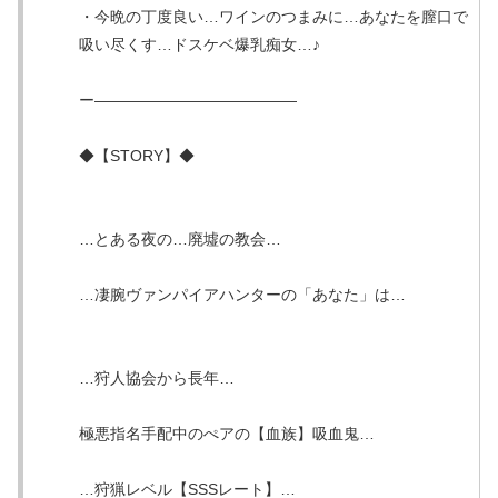
・今晩の丁度良い…ワインのつまみに…あなたを膣口で
吸い尽くす…ドスケベ爆乳痴女…♪
ー—————————————
◆【STORY】◆
…とある夜の…廃墟の教会…
…凄腕ヴァンパイアハンターの「あなた」は…
…狩人協会から長年…
極悪指名手配中のぺアの【血族】吸血鬼…
…狩猟レベル【SSSレート】…