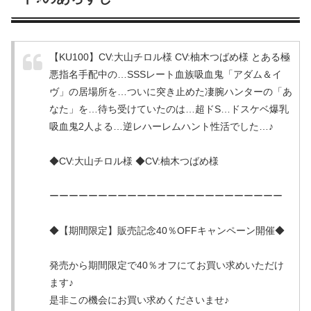
【KU100】CV:大山チロル様 CV:柚木つばめ様 とある極
悪指名手配中の…SSSレート血族吸血鬼「アダム＆イ
ヴ」の居場所を…ついに突き止めた凄腕ハンターの「あ
なた」を…待ち受けていたのは…超ドS…ドスケベ爆乳
吸血鬼2人よる…逆レハーレムハント性活でした…♪
◆CV:大山チロル様 ◆CV:柚木つばめ様
ーーーーーーーーーーーーーーーーーーーーーーーー
◆【期間限定】販売記念40％OFFキャンペーン開催◆
発売から期間限定で40％オフにてお買い求めいただけ
ます♪
是非この機会にお買い求めくださいませ♪