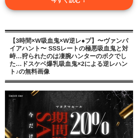
今すぐ読む！
【3時間×W吸血鬼×W逆レ●プ】〜ヴァンパ
イアハント〜 SSSレートの極悪吸血鬼と対
峙…狩られたのは凄腕ハンターのボクでし
た…ドスケベ爆乳吸血鬼×2による逆レハン
ト♪の無料画像