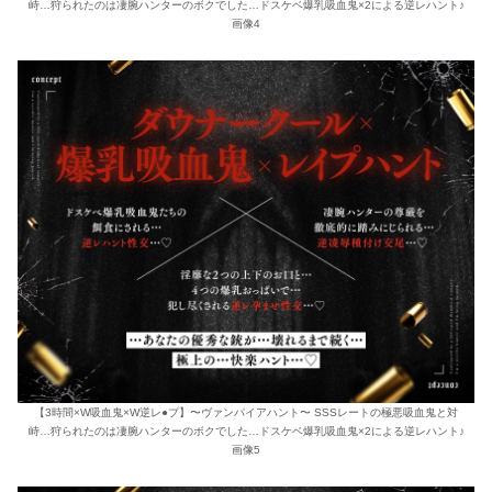
峙…狩られたのは凄腕ハンターのボクでした…ドスケベ爆乳吸血鬼×2による逆レハント♪
画像4
【3時間×W吸血鬼×W逆レ●プ】〜ヴァンパイアハント〜 SSSレートの極悪吸血鬼と対
峙…狩られたのは凄腕ハンターのボクでした…ドスケベ爆乳吸血鬼×2による逆レハント♪
画像5