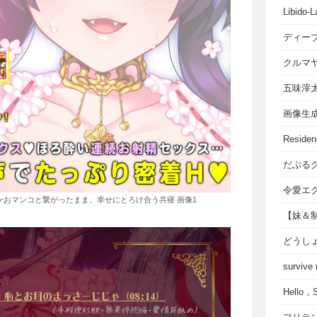
Libido-L
ディー
クルマ
五味滓
画像生
Residen
だぶる
令愛エ
おマンコと繋がったまま、幸せにとろけ合う共寝 画像1
【妹＆
どうし
survive
Hello