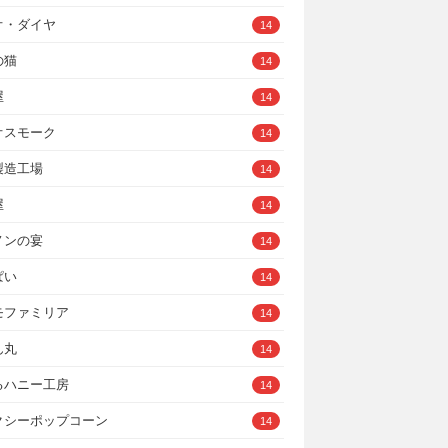
オ・ダイヤ
14
の猫
14
屋
14
オスモーク
14
製造工場
14
屋
14
ノンの宴
14
ぱい
14
モファミリア
14
ん丸
14
るハニー工房
14
クシーポップコーン
14