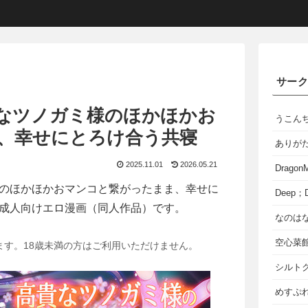
サー
なツノガミ様のほかほかお
うこん
、幸せにとろけ合う共寝
ありが
2025.11.01
2026.05.21
Dragon
のほかほかおマンコと繋がったまま、幸せに
Deep；D
成人向けエロ漫画（同人作品）です。
なのは
空心菜
ます。18歳未満の方はご利用いただけません。
シルト
めすぷれ