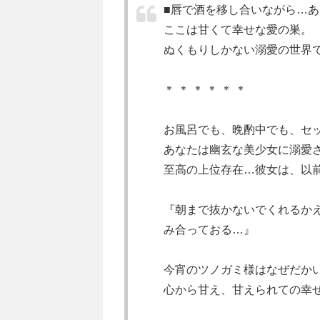
■唇で酒を移し合いながら…あ
ここは甘くて幸せな愛の巣。
ぬくもりしかない溺愛の世界
＊ ＊ ＊ ＊ ＊ ＊
お風呂でも、晩酌中でも、セ
あなたは幽玄な美少女に溺愛
至高の上位存在…彼女は、以
『朝まで抜かないでくれるか
み合っておる…』
今宵のツノガミ様はなぜだかい
心から甘え、甘えられての幸せ