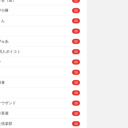
ン堂（仮）
21
び小隊
20
まん
20
20
ぴゅあ
20
A同人ボイコミ
20
ァ
20
19
解者
19
19
サウザンド
19
軒茶屋
18
士倶楽部
18