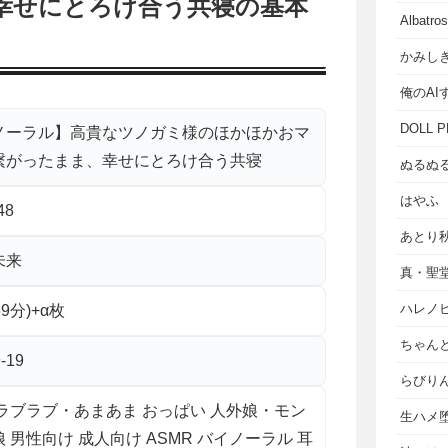
幸せにとろけ合う共寝の基本
Albat
かみし
俺のAI
DOLL P
ノーラル】高貴なツノガミ様のほかほかおマ
繋がったまま、幸せにとろけ合う共寝
ぬるぬ
はやふ
48
あとり
未来
真・聖
ハレノ
69分)+α枚
ちゃん
-19
らびり
 ラブラブ・あまあま おっぱい 人外娘・モン
生ハメ堕
 男性向け 成人向け ASMR バイノーラル 耳