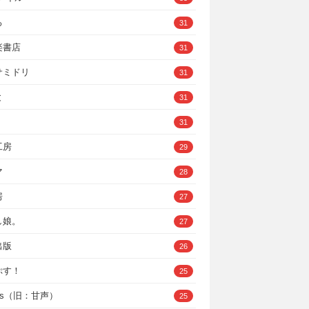
ろ
31
楽書店
31
サミドリ
31
と
31
31
工房
29
マ
28
房
27
し娘。
27
出版
26
ぷす！
25
ys（旧：甘声）
25