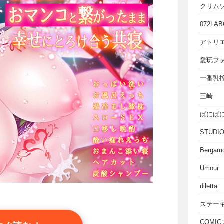
クリム
072LAB
アトリエ
愛玩フ
一番乳
三崎
ぱにぱ
STUD
Bergam
Umour
diletta
ステー
COMI