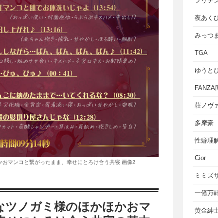
フリテ
夜あく
みっつ
TGA
ゆうと
FANZ
荘ノヴ
多摩豪
性癖理
Cior
おマンコと繋がったまま、幸せにとろけ合う共寝 画像2
ミミズ
一億万
なツノガミ様のほかほかおマ
黄金紳