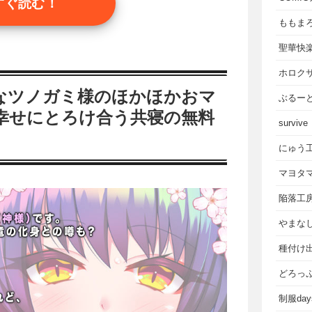
すぐ読む！
ももま
聖華快
ホロク
なツノガミ様のほかほかおマ
ぶるー
幸せにとろけ合う共寝の無料
survive
にゅう
マヨタ
陥落工
やまな
種付け
どろっ
制服da