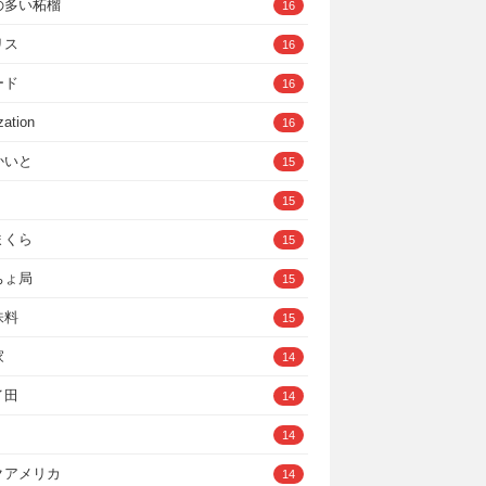
の多い柘榴
16
リス
16
ード
16
zation
16
かいと
15
15
まくら
15
ちょ局
15
味料
15
家
14
イ田
14
14
クアメリカ
14