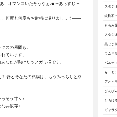
あ、オマンコいたそうなぁ♪■〜あらすじ〜
スタジ
綾枷家
で、何度も何度もお射精に浸りましょう――
ももみ
スタジ
黒ごま
ックスの瞬間も。
ラムネ
されています。
前あなたが助けたツノガミ様です。
パルテ
みーと
え？ 吾とそなたの粘膜は、もうみっちりと絡
アオヒ
ぴんぴ
っそう甘々♪
とろけ
な共依存♪
ギャラ