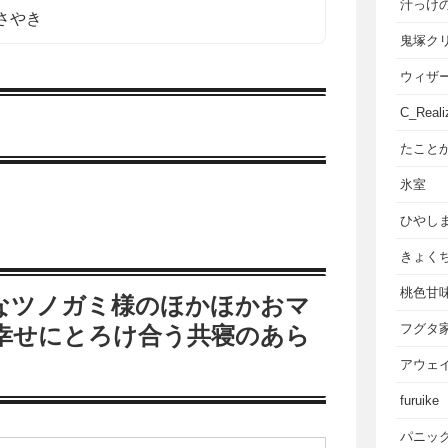
汁っけ
さやき
鬼塚ク
ウィザ
C_Reali
たこと
氷室
ひやし
きょく
桃色甘
なツノガミ様のほかほかおマ
フグタ
幸せにとろけ合う共寝のあら
アウェ
furuike
パニッ