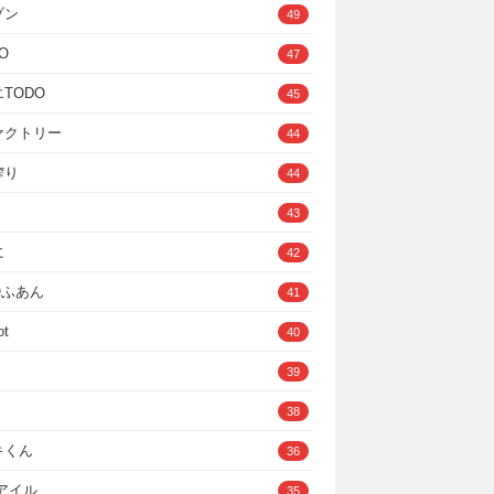
ゾン
49
O
47
TODO
45
ァクトリー
44
搾り
44
43
に
42
IOふあん
41
ot
40
39
38
キくん
36
Cアイル
35