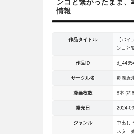
ンコと繋がったまま、
情報
作品タイトル
【バイ
ンコと
作品ID
d_4465
サークル名
劇團近
漫画枚数
8本 (約
発売日
2024-09
ジャンル
中出し
スター娘