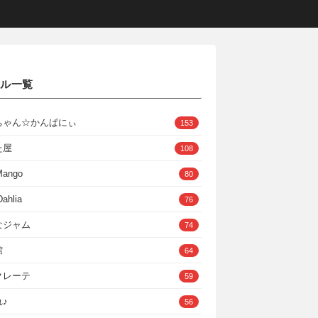
クル一覧
ちゃん☆かんぱにぃ
153
た屋
108
Mango
80
ahlia
76
なジャム
74
館
64
クレーテ
59
♪
56