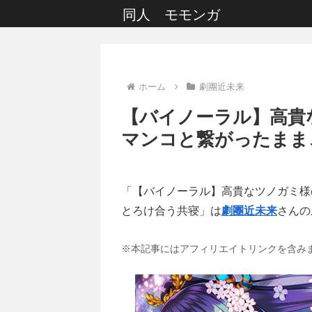
同人 モモンガ
ホーム
劇團近未来
【バイノーラル】高貴
マンコと繋がったまま
「【バイノーラル】高貴なツノガミ様
とろけ合う共寝」は
劇團近未来
さんの
※本記事にはアフィリエイトリンクを含み