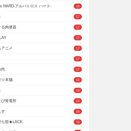
ross HARD‐アルバトロス ハード‐
18
き
17
する肉便器
17
LAY
17
るアニメ
17
17
秋尚
17
堂☆本舗
16
ヒ
16
とぴ発電所
16
んす
16
ち部★LACK
16