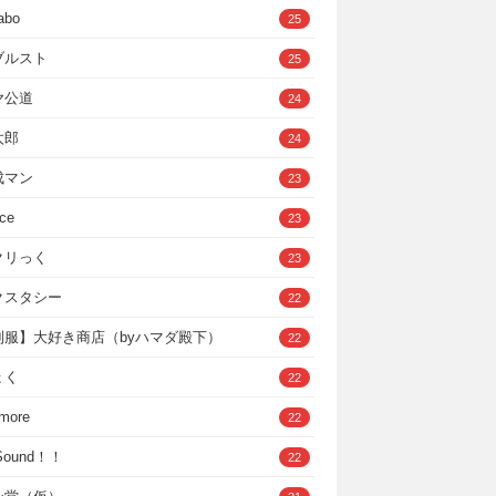
abo
25
ブルスト
25
ヤ公道
24
太郎
24
成マン
23
ce
23
クリっく
23
クスタシー
22
制服】大好き商店（byハマダ殿下）
22
ょく
22
 more
22
，Sound！！
22