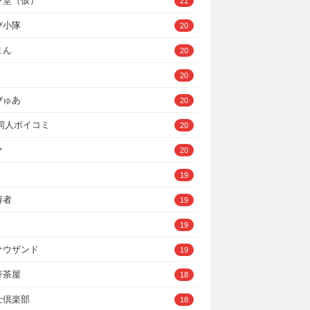
ン堂（仮）
21
び小隊
20
まん
20
20
ぴゅあ
20
A同人ボイコミ
20
ァ
20
19
解者
19
19
サウザンド
19
軒茶屋
18
士倶楽部
18