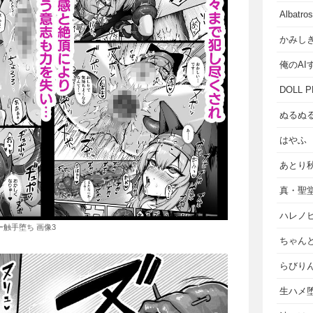
Albat
かみし
俺のAI
DOLL P
ぬるぬ
はやふ
あとり
真・聖
ハレノ
ー触手堕ち 画像3
ちゃん
らびり
生ハメ堕