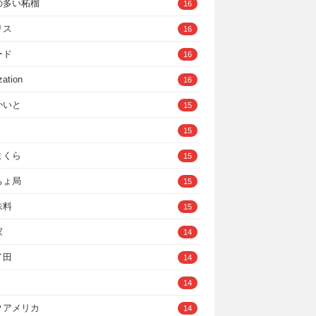
の多い柘榴
16
リス
16
ード
16
zation
16
かいと
15
15
まくら
15
ちょ局
15
味料
15
家
14
イ田
14
14
クアメリカ
14