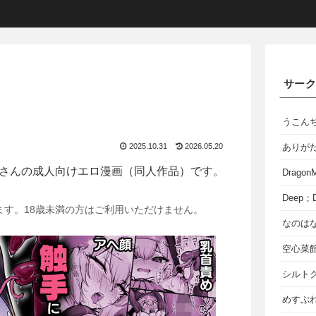
サー
うこん
2025.10.31
2026.05.20
ありが
さんの成人向けエロ漫画（同人作品）です。
Dragon
Deep；D
ます。18歳未満の方はご利用いただけません。
なのは
空心菜
シルト
めすぷれ