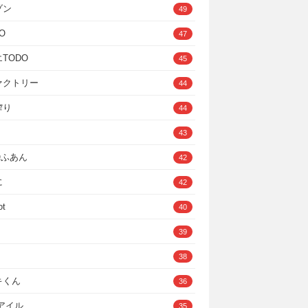
ゾン
49
O
47
TODO
45
ァクトリー
44
搾り
44
43
IOふあん
42
に
42
ot
40
39
38
キくん
36
Cアイル
35