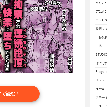
クリム
072LAB
アトリエ
愛玩フ
一番乳
三崎
STUD
ぱにぱ
Bergam
Umour
diletta
すぐ読む！
ステー
COMI