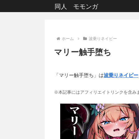
同人 モモンガ
ホーム
波乗りネイビー
マリー触手堕ち
「マリー触手堕ち」は
波乗りネイビー
※本記事にはアフィリエイトリンクを含み