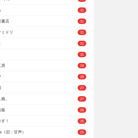
ろ
31
楽書店
31
サミドリ
31
と
31
31
工房
29
マ
28
房
27
し娘。
27
出版
26
ぷす！
25
ys（旧：甘声）
25