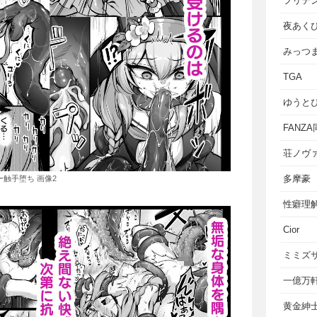
フリテ
夜あく
みっつ
TGA
ゆうと
FANZ
荘ノヴ
多摩豪
ー触手堕ち 画像2
性癖理
Cior
ミミズ
一億万
黄金紳