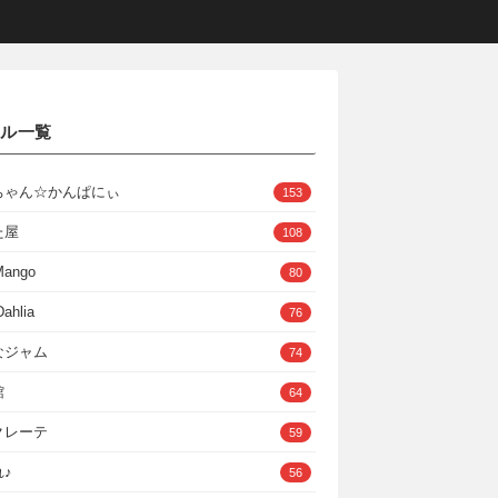
クル一覧
ちゃん☆かんぱにぃ
153
た屋
108
Mango
80
ahlia
76
なジャム
74
館
64
クレーテ
59
♪
56