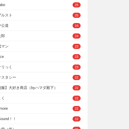
abo
25
ブルスト
25
ヤ公道
24
太郎
24
成マン
23
ce
23
クリっく
23
クスタシー
22
制服】大好き商店（byハマダ殿下）
22
ょく
22
 more
22
，Sound！！
22