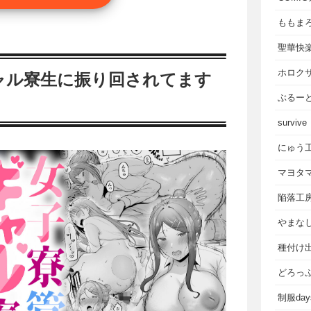
ももま
聖華快
ホロク
ャル寮生に振り回されてます
ぶるー
survive
にゅう
マヨタ
陥落工
やまな
種付け
どろっ
制服da