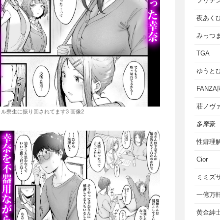
フリテ
夜あく
みっつ
TGA
ゆうと
FANZ
荘ノヴ
ル寮生に振り回されてます3 画像2
多摩豪
性癖理
Cior
ミミズ
一億万
黄金紳