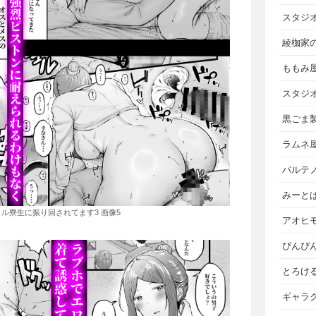
スタジ
綾枷家
ももみ
スタジ
黒ごま
ラムネ
パルテ
みーと
ル寮生に振り回されてます3 画像5
アオヒ
ぴんぴ
とろけ
ギャラ