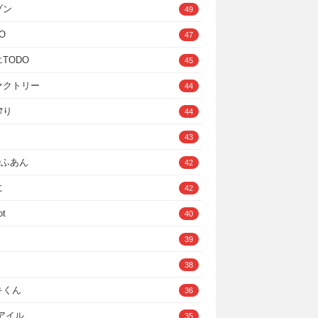
ゾン
49
O
47
TODO
45
ァクトリー
44
搾り
44
43
IOふあん
42
に
42
ot
40
39
38
キくん
36
Cアイル
35