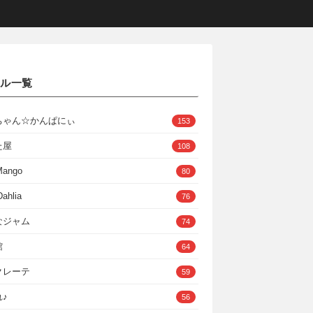
クル一覧
ちゃん☆かんぱにぃ
153
た屋
108
Mango
80
ahlia
76
なジャム
74
館
64
クレーテ
59
♪
56