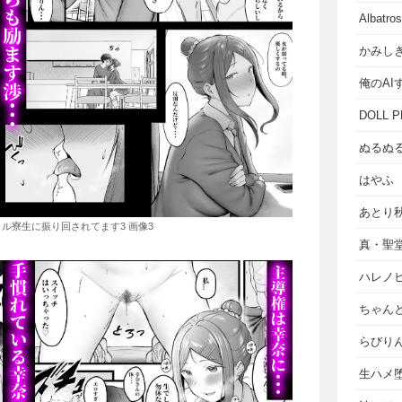
Albat
かみし
俺のAI
DOLL P
ぬるぬ
はやふ
あとり
ル寮生に振り回されてます3 画像3
真・聖
ハレノ
ちゃん
らびり
生ハメ堕