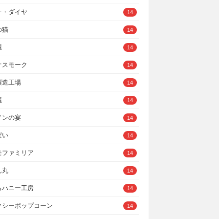
オ・ダイヤ
14
の猫
14
屋
14
オスモーク
14
製造工場
14
屋
14
ノンの宴
14
ぱい
14
モファミリア
14
ん丸
14
るハニー工房
14
クシーポップコーン
14