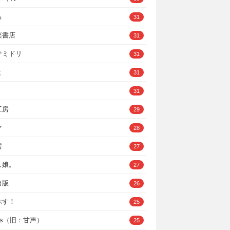
ろ
31
楽書店
31
サミドリ
31
と
31
31
工房
29
マ
28
房
27
し娘。
27
出版
26
ぷす！
25
ys（旧：甘声）
25