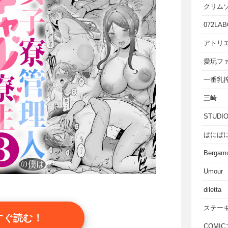
クリム
072LAB
アトリエ
愛玩フ
一番乳
三崎
STUD
ぱにぱ
Bergam
Umour
diletta
ステー
すぐ読む！
COMI