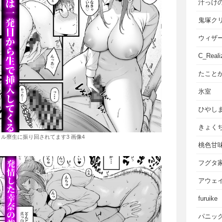
汁っけ
鬼塚ク
ウィザ
C_Reali
たこと
氷室
ひやし
きょく
ル寮生に振り回されてます3 画像4
桃色甘
フグタ
アウェ
furuike
パニッ