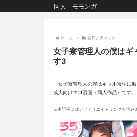
同人 モモンガ
ホーム
猫耳と黒マスク
女子寮管理人の僕はギ
す3
「女子寮管理人の僕はギャル寮生に振
成人向けエロ漫画（同人作品）です。
※本記事にはアフィリエイトリンクを含み