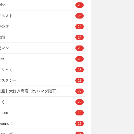
abo
25
ブルスト
25
ヤ公道
24
太郎
24
成マン
23
ce
23
クリっく
23
クスタシー
22
制服】大好き商店（byハマダ殿下）
22
ょく
22
 more
22
，Sound！！
22