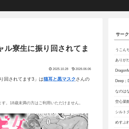
サー
ャル寮生に振り回されてま
うこん
ありが
2025.10.28
2026.06.06
Dragon
り回されてます3」は
猫耳と黒マスク
さんの
Deep；D
なのは
空心菜
ます。18歳未満の方はご利用いただけません。
シルト
めすぷれ