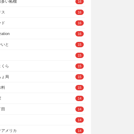
の多い柘榴
16
リス
16
ード
16
zation
16
かいと
15
15
まくら
15
ちょ局
15
味料
15
家
14
イ田
14
14
クアメリカ
14