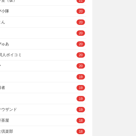
ン堂（仮）
21
び小隊
20
まん
20
20
ぴゅあ
20
A同人ボイコミ
20
ァ
20
19
解者
19
19
サウザンド
19
軒茶屋
18
士倶楽部
18