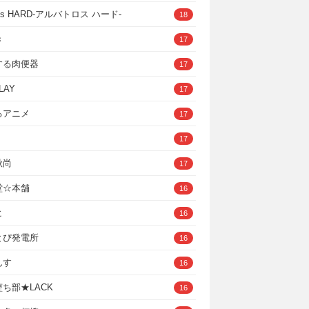
ross HARD‐アルバトロス ハード‐
18
き
17
する肉便器
17
LAY
17
るアニメ
17
17
秋尚
17
堂☆本舗
16
ヒ
16
とぴ発電所
16
んす
16
ち部★LACK
16