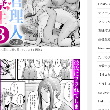
Libido-L
ディー
クルマ
五味滓
画像生
Residen
ル寮生に振り回されてます3 画像1
だぶる
令愛エ
【妹＆
どうし
survive
Hello