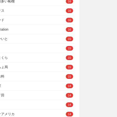
の多い柘榴
16
リス
16
ード
16
zation
16
かいと
15
15
まくら
15
ちょ局
15
味料
15
家
14
イ田
14
14
クアメリカ
14