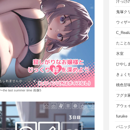
汁っけ
鬼塚ク
ウィザ
C_Reali
たこと
氷室
ひやし
きょく
桃色甘
 last summer time 画像5
フグタ
アウェ
furuike
パニッ