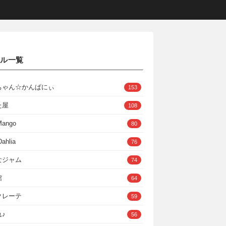
クル一覧
ちゃん☆かんぱにぃ
153
た屋
108
Mango
80
ahlia
76
なジャム
74
館
64
クレーテ
59
♪
56