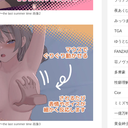
フリテ
夜あく
 last summer time 画像2
みっつ
TGA
ゆうと
FANZ
荘ノヴ
多摩豪
性癖理
Cior
ミミズ
一億万
黄金紳
 last summer time 画像3