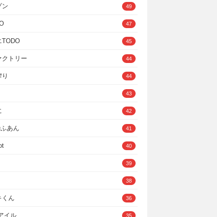
ゾン
49
O
47
TODO
45
ァクトリー
44
搾り
44
43
に
42
IOふあん
41
ot
40
39
38
キくん
36
Cアイル
35