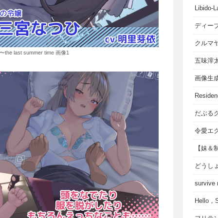
Libido-L
ディー
クルマ
 last summer time 画像1
五味滓
画像生
Residen
だぶる
令愛エ
【妹＆
どうし
survive
Hello