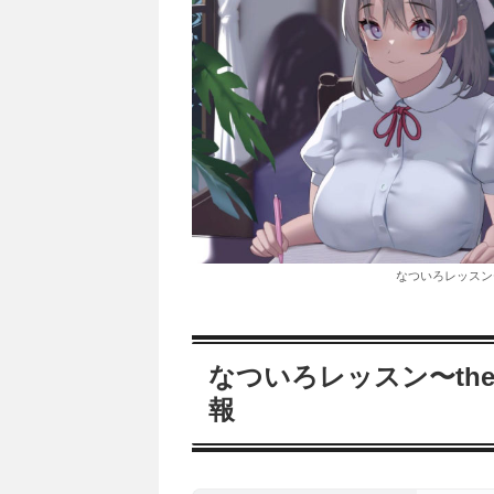
なついろレッスン〜the
なついろレッスン〜the la
報