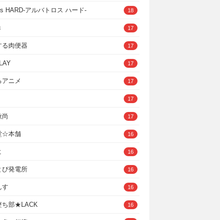
ross HARD‐アルバトロス ハード‐
18
き
17
する肉便器
17
LAY
17
るアニメ
17
17
秋尚
17
堂☆本舗
16
ヒ
16
とぴ発電所
16
んす
16
ち部★LACK
16