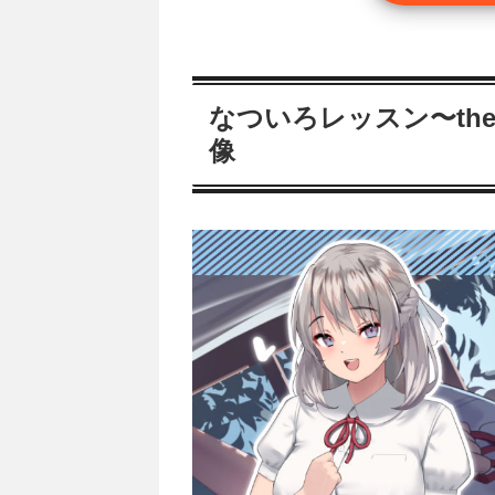
なついろレッスン〜the la
像