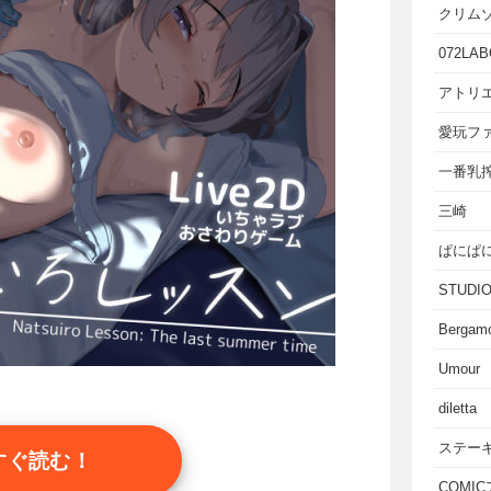
クリム
072LAB
アトリエ
愛玩フ
一番乳
三崎
ぱにぱ
STUD
Bergam
Umour
diletta
ステー
すぐ読む！
COMI