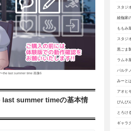
スタジ
綾枷家
ももみ
スタジ
黒ごま
ラムネ
パルテ
 last summer time 画像6
みーと
アオヒ
st summer timeの基本情
ぴんぴ
とろけ
ギャラ