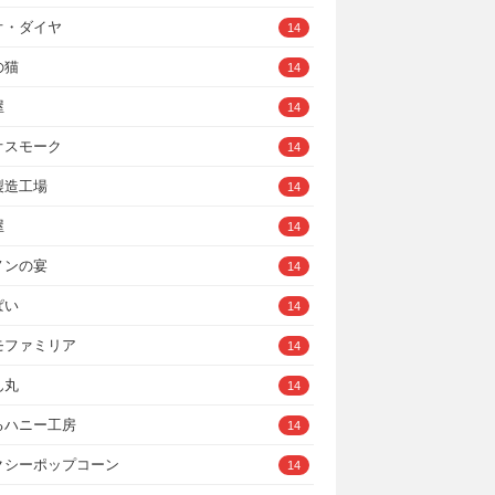
オ・ダイヤ
14
の猫
14
屋
14
オスモーク
14
製造工場
14
屋
14
ノンの宴
14
ぱい
14
モファミリア
14
ん丸
14
るハニー工房
14
クシーポップコーン
14