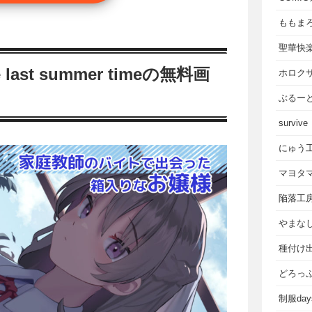
ももま
聖華快
st summer timeの無料画
ホロク
ぶるー
survive
にゅう
マヨタ
陥落工
やまな
種付け
どろっ
制服da