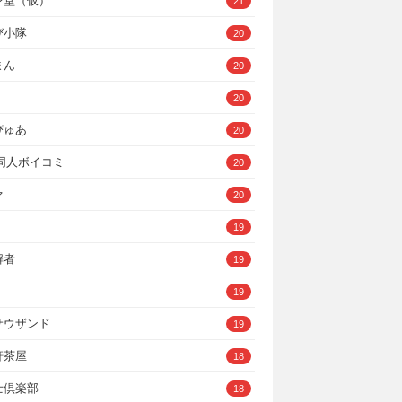
ン堂（仮）
21
び小隊
20
まん
20
20
ぴゅあ
20
A同人ボイコミ
20
ァ
20
19
解者
19
19
サウザンド
19
軒茶屋
18
士倶楽部
18