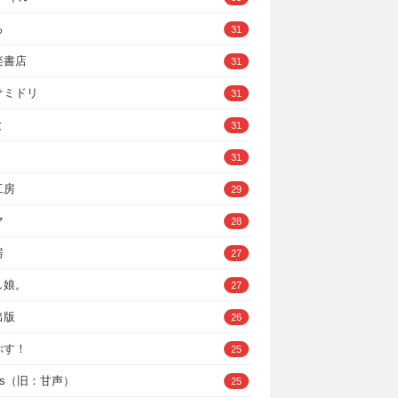
ろ
31
楽書店
31
サミドリ
31
と
31
31
工房
29
マ
28
房
27
し娘。
27
出版
26
ぷす！
25
ys（旧：甘声）
25