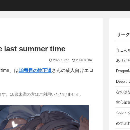
サー
st summer time
うこん
2025.10.27
2026.06.04
ありが
 time」は
18番目の地下道
さんの成人向けエロ
Dragon
Deep；D
なのは
ます。18歳未満の方はご利用いただけません。
空心菜
シルト
めすぷれ