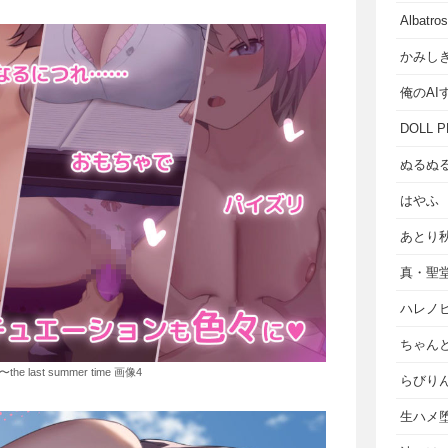
Albat
かみし
俺のAI
DOLL P
ぬるぬ
はやふ
あとり
真・聖
ハレノ
ちゃん
 last summer time 画像4
らびり
生ハメ堕