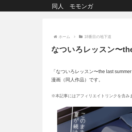
同人 モモンガ
ホーム
18番目の地下道
なついろレッスン〜the la
「なついろレッスン〜the last summer
漫画（同人作品）です。
※本記事にはアフィリエイトリンクを含み