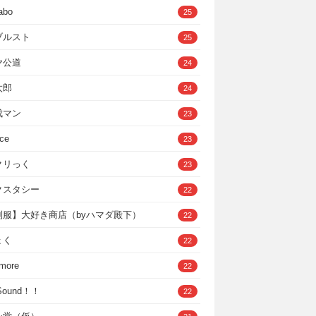
abo
25
ブルスト
25
ヤ公道
24
太郎
24
成マン
23
ce
23
クリっく
23
クスタシー
22
制服】大好き商店（byハマダ殿下）
22
ょく
22
 more
22
，Sound！！
22