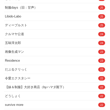
制服days（旧：甘声）
25
Libido-Labo
25
ディーブルスト
25
クルマヤ公道
24
五味滓太郎
24
画像生成マン
23
Residence
23
だぶるクリっく
23
令愛エクスタシー
22
【妹＆制服】大好き商店（byハマダ殿下）
22
どうしょく
22
survive more
22