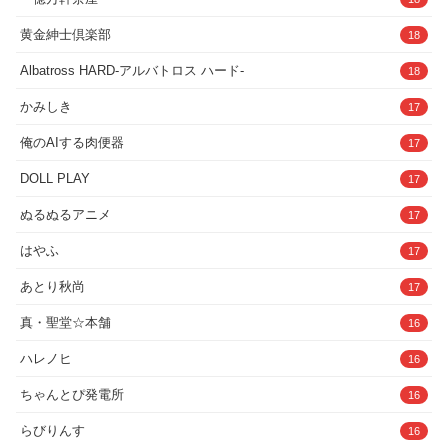
黄金紳士倶楽部
18
Albatross HARD‐アルバトロス ハード‐
18
かみしき
17
俺のAIする肉便器
17
DOLL PLAY
17
ぬるぬるアニメ
17
はやふ
17
あとり秋尚
17
真・聖堂☆本舗
16
ハレノヒ
16
ちゃんとぴ発電所
16
らびりんす
16