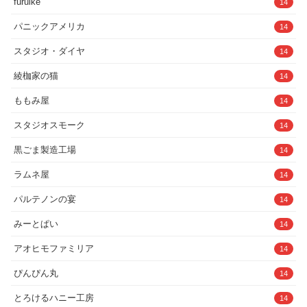
furuike
14
パニックアメリカ
14
スタジオ・ダイヤ
14
綾枷家の猫
14
ももみ屋
14
スタジオスモーク
14
黒ごま製造工場
14
ラムネ屋
14
パルテノンの宴
14
みーとぱい
14
アオヒモファミリア
14
ぴんぴん丸
14
とろけるハニー工房
14