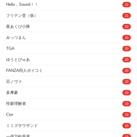
Hello，Sound！！
22
フリテン堂（仮）
21
夜あくび小隊
20
みっつまん
20
TGA
20
ゆうとぴゅあ
20
FANZA同人ボイコミ
20
荘ノヴァ
20
多摩豪
19
性癖理解者
19
Cior
19
ミミズサウザンド
19
一億万軒茶屋
18