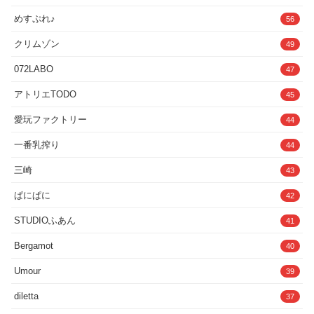
声を聴きながら一緒にたくさん気持ちよくなりましょう！さらに詳し
めすぷれ♪
56
いご説明はCi-enをご確認ください！【自己紹介】◆進藤あずさにつ
いて低音ボイスが魅力！ガチの実演、オホ声やギャップに定評あり！
SMやドミサブなどの性癖が大好きな進藤あずさです！サークルやCi-
クリムゾン
49
enなどで実演音声を中心に、えっちに！楽しく！活動しています。
SNS・X@shindo_azusaファンクラブ（有料プラン）・Ci-en・
072LABO
47
Fantia◆あずさうんどについて進藤あずさが自身で運営している、実
演音声サークルです。・初体験アダルトグッズレビュー・性癖や過激
アトリエTODO
45
特化企画・日常やそのときの気分でする実演・高音質バイノーラルマ
イクを使用した音声・実演付きのシチュエーションやオナサポ音声
愛玩ファクトリー
44
などなど…エッチな音声が盛りだくさん！毎月新作を販売させていた
だく予定です！これからもシコリティの高い音声をお届けしていくの
で、ぜひフォローをしていただき、これからも応援よろしくお願いし
一番乳搾り
44
ます！
三崎
43
ぱにぱに
42
STUDIOふあん
41
Bergamot
40
Umour
39
diletta
37