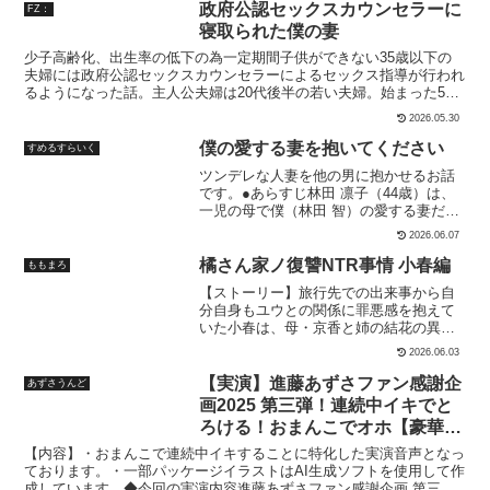
され連日連夜、白濁液を注ぎ込まれ続け
アキヒサに快感を刻み込まれた千英里の
政府公認セックスカウンセラーに
FZ：
る彼女…やがて彼女は男達の子を妊娠し
身体は、場所を問わず昼夜を問わず、発
寝取られた僕の妻
て、犯●れながら出産する。しかし…獣欲
情を繰り返すようになる。ただひたすら
少子高齢化、出生率の低下の為一定期間子供ができない35歳以下の
に狂った男達にとっては、その出産さえ
に快感を求め続ける生活。しかし、刻一
夫婦には政府公認セックスカウンセラーによるセックス指導が行われ
も自分たちの欲求を刺激し、快楽を満た
刻と終わりが近づく二人の関係。最後に
るようになった話。主人公夫婦は20代後半の若い夫婦。始まった5日
すための遊びでしかなかった。出産後も
残るのが一体何なのか、二人にもまだわ
間のカウンセリング指導、夫以外とセックスなんて気持ち悪いと思っ
変わらず男達に精液を吐き出すだけの便
からなかった。ーーーーーーーーーーー
2026.05.30
ていたのに日に日に開発されていく身体に戸惑いつつも変わっていく
器として扱われ続ける彼女。そしてまた
ー収録内容本編モノクロ38P＋カラーイ
妻。そんな妻の様子が毎日送られてくるビデオメッセージとして送ら
妊娠し出産…長期にわたる凌●、そして妊
ラスト1P＋奥付局部の処理:白抜き形
僕の愛する妻を抱いてください
すめるすらいく
れてくる。悲しさと悔しさを感じると共に夫も興奮してしまい更に情
娠と出産を繰り返すうちに彼女は心も身
式:JPEG製作者: 名仁川るい（ナニガワ
ツンデレな人妻を他の男に抱かせるお話
けない気持ちになってしまうのであった●プレイ内容ポルチオ開発、
体も壊されてしまう…本編のCGの枚数
ルイ）
です。●あらすじ林田 凛子（44歳）は、
腹イキ、デカクリ開発、クリ責めetc
は、基本19枚 差分97枚の計116枚。さら
一児の母で僕（林田 智）の愛する妻だ夫
に文字無し版（基本19枚 差分80枚 計99
婦生活は長いが互いに愛し合っている。
枚）も含めるとCG総枚数は215枚。CGの
2026.06.07
妻は見た目クールだがツンデレでそこが
画像サイズは1600x1200ピクセルです。
とても可愛いしセックスも相性がいいで
橘さん家ノ復讐NTR事情 小春編
ももまろ
※妊娠と出産の描写があります。
も僕には、ずっと妻に隠していた欲望が
【ストーリー】旅行先での出来事から自
あった「妻を他の男に抱かれているとこ
分自身もユウとの関係に罪悪感を抱えて
ろを見て見たい」妻に駄目元で打ち明け
いた小春は、母・京香と姉の結花の異変
ると当然断られたが徐々に理解してくれ
に気づく。「何とか二人を元気づけた
て、「一回だけだからね！」と受け入れ
2026.06.03
い」そんな思いで買い物に出た小春に声
てくれたいざ、受け入れられると不安に
をかけてきたのは、京香が頼りにしてい
【実演】進藤あずさファン感謝企
あずさうんど
なったが欲望がそれにまさったSMSを検
た探偵の助手だった。京香の知り合いで
索していると「寝取り師」と名乗る男が
画2025 第三弾！連続中イキでと
ある探偵が二人の様子を心配している、
いてコメントの評判もよく、相談すると
ろける！おまんこでオホ【豪華73
と告げられ、情報交換の約束をする小
感じもいい僕はこの男にきめた。。。そ
分収録】
春。しかし待っていたのは、残酷な罠だ
【内容】・おまんこで連続中イキすることに特化した実演音声となっ
して、その日は訪れた。。。妻を見送っ
った――。指定されたマンションを訪れ
ております。・一部パッケージイラストはAI生成ソフトを使用して作
たあと、急に不安が僕を襲った「僕より
ると、そこはAV撮影現場。ハメ撮りグル
成しています。◆今回の実演内容進藤あずさファン感謝企画 第三弾