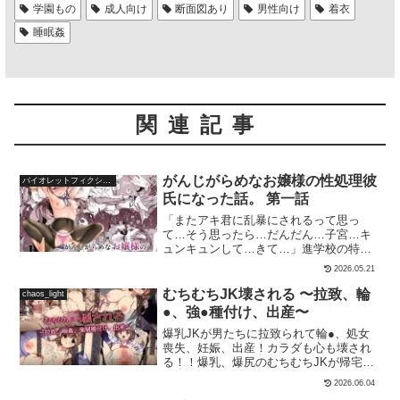
学園もの
成人向け
断面図あり
男性向け
着衣
睡眠姦
関連記事
がんじがらめなお嬢様の性処理彼
バイオレットフィクション
氏になった話。 第一話
「またアキ君に乱暴にされるって思っ
て…そう思ったら…だんだん…子宮…キ
ュンキュンして…きて…」進学校の特進
科で成績トップ、 見た目も清楚なお嬢様
2026.05.21
の北条 千英里 （ほうじょう ちえり）。
千英里と同じ学校に通う、どこか影のあ
むちむちJK壊される 〜拉致、輪
chaos_light
る主人公アキヒサ。この二人には誰にも
●、強●種付け、出産〜
言えない秘密があった。 それは…学校を
爆乳JKが男たちに拉致られて輪●、処女
卒業するまで『仮の恋人』として付き合
喪失、妊娠、出産！カラダも心も壊され
っている、という事。とある理由によ
る！！爆乳、爆尻のむちむちJKが帰宅途
り、千英里と一緒にいる事を義務付けら
中に男達に拉致られてしまい輪●、処女喪
れたアキヒサは千英里の性処理彼氏とし
2026.06.04
失！ケダモノのような男達のおもちゃに
て、今日までその責務を全うしてきた。