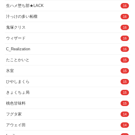
生ハメ堕ち部★LACK
16
汁っけの多い柘榴
16
鬼塚クリス
16
ウィザード
16
C_Realization
16
たことかいと
15
氷室
15
ひやしまくら
15
きょくちょ局
15
桃色甘味料
15
フグタ家
14
アウェイ田
14