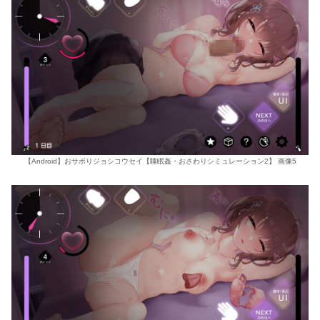
【Android】おサボりジョシコウセイ【睡眠姦・おさわりシミュレーション2】 画像5