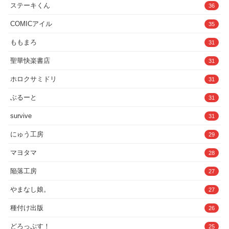
ステーキくん
36
COMICアイル
35
ももまろ
31
聖華快楽書店
31
ホロクサミドリ
31
ぶるーと
31
survive
31
にゅう工房
29
マヨタマ
28
陥落工房
27
やまなし娘。
27
種付け出版
26
どろっぷす！
25