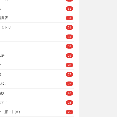
ろ
31
楽書店
31
サミドリ
31
と
31
31
工房
29
マ
28
房
27
し娘。
27
出版
26
ぷす！
25
ys（旧：甘声）
25