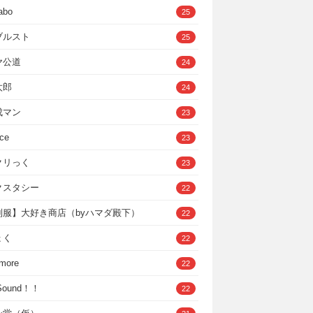
abo
25
ブルスト
25
ヤ公道
24
太郎
24
成マン
23
ce
23
クリっく
23
クスタシー
22
制服】大好き商店（byハマダ殿下）
22
ょく
22
 more
22
，Sound！！
22