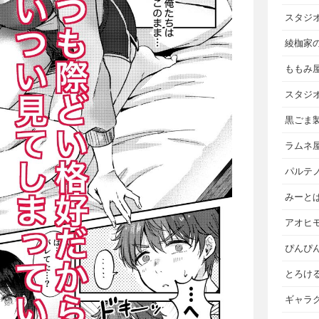
スタジ
綾枷家
ももみ
スタジ
黒ごま
ラムネ
パルテ
みーと
アオヒ
ぴんぴ
とろけ
ギャラ