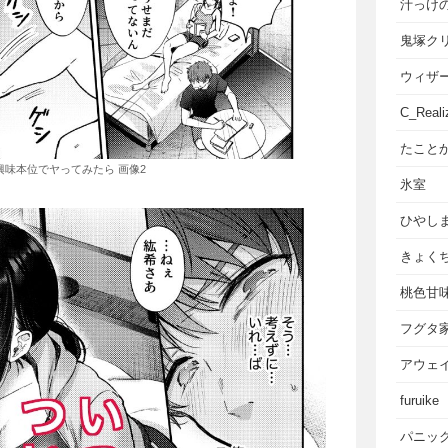
汁っけ
鬼塚ク
ウィザ
C_Reali
たこと
味本位でヤってみたら 画像2
氷室
ひやし
きょく
桃色甘
フグタ
アウェ
furuike
パニッ