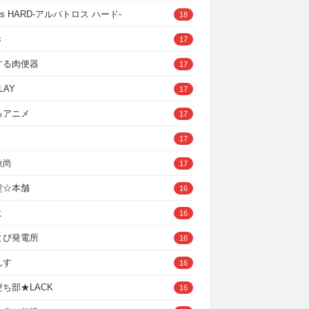
ross HARD‐アルバトロス ハード‐
18
き
17
する肉便器
17
LAY
17
るアニメ
17
17
秋尚
17
堂☆本舗
16
ヒ
16
とぴ発電所
16
んす
16
ち部★LACK
16