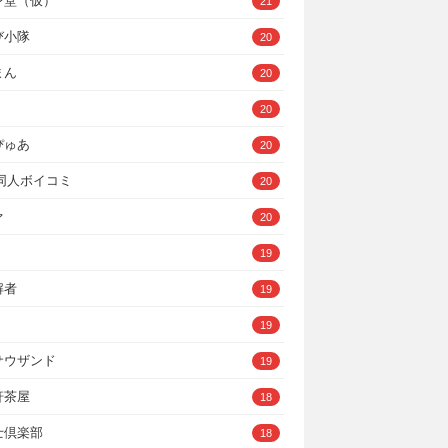
ン堂（仮）
21
び小隊
20
まん
20
20
ぴゅあ
20
A同人ボイコミ
20
ァ
20
19
解者
19
19
サウザンド
19
軒茶屋
18
士倶楽部
18