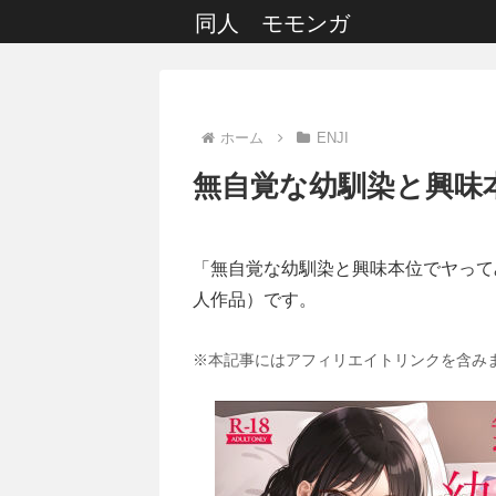
同人 モモンガ
ホーム
ENJI
無自覚な幼馴染と興味
「無自覚な幼馴染と興味本位でヤって
人作品）です。
※本記事にはアフィリエイトリンクを含み