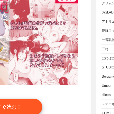
クリム
072LAB
アトリエ
愛玩フ
一番乳
三崎
ぱにぱ
STUD
Bergam
Umour
diletta
ステー
すぐ読む！
COMI