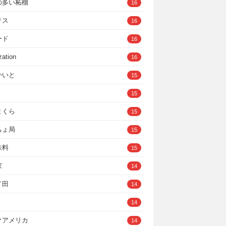
の多い柘榴
16
リス
16
ード
16
zation
16
かいと
15
15
まくら
15
ちょ局
15
味料
15
家
14
イ田
14
14
クアメリカ
14