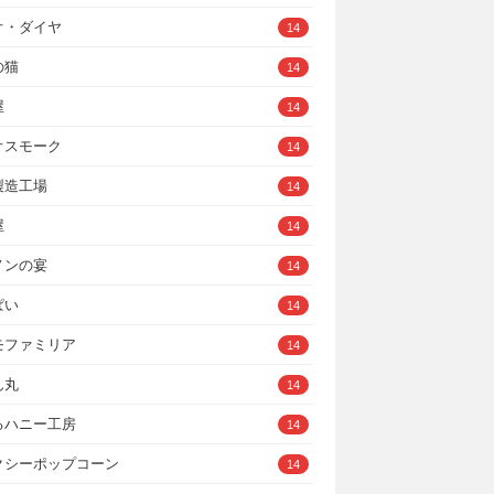
オ・ダイヤ
14
の猫
14
屋
14
オスモーク
14
製造工場
14
屋
14
ノンの宴
14
ぱい
14
モファミリア
14
ん丸
14
るハニー工房
14
クシーポップコーン
14