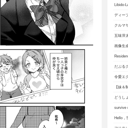
Libido-L
ディー
クルマ
五味滓
画像生
Residen
だぶる
令愛エ
【妹＆
どうし
survive
Hello