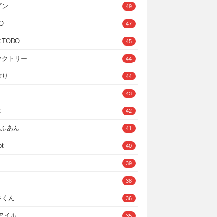
ゾン
49
O
47
TODO
45
ァクトリー
44
搾り
44
43
に
42
IOふあん
41
ot
40
39
38
キくん
36
Cアイル
35