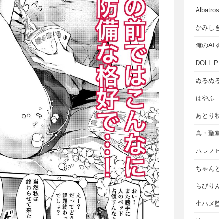
Albat
かみし
俺のAI
DOLL P
ぬるぬ
はやふ
あとり
真・聖
ハレノ
ちゃん
らびり
生ハメ堕