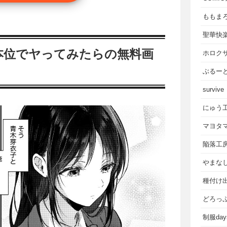
ももま
聖華快
本位でヤってみたらの無料画
ホロク
ぶるー
survive
にゅう
マヨタ
陥落工
やまな
種付け
どろっ
制服da