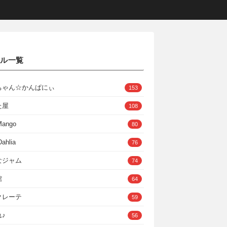
クル一覧
ちゃん☆かんぱにぃ
153
た屋
108
Mango
80
ahlia
76
なジャム
74
館
64
クレーテ
59
♪
56