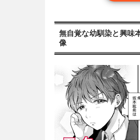
無自覚な幼馴染と興味
像