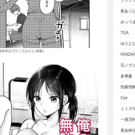
フリテ
夜あく
みっつ
TGA
ゆうと
味本位でヤってみたら 画像1
FANZ
荘ノヴ
多摩豪
性癖理
Cior
ミミズ
一億万
黄金紳