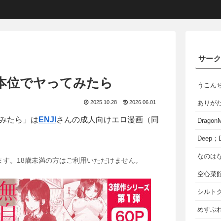
サー
本位でヤってみたら
うこん
2025.10.28
2026.06.01
ありが
みたら」は
ENJI
さんの成人向けエロ漫画（同
Dragon
Deep；D
なのは
ます。18歳未満の方はご利用いただけません。
空心菜
シルト
めすぷれ