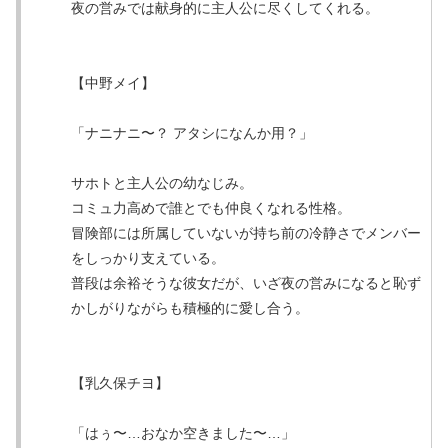
夜の営みでは献身的に主人公に尽くしてくれる。
【中野メイ】
「ナニナニ〜？ アタシになんか用？」
サホトと主人公の幼なじみ。
コミュ力高めで誰とでも仲良くなれる性格。
冒険部には所属していないが持ち前の冷静さでメンバー
をしっかり支えている。
普段は余裕そうな彼女だが、いざ夜の営みになると恥ず
かしがりながらも積極的に愛し合う。
【乳久保チヨ】
「はぅ〜…おなか空きました〜…」