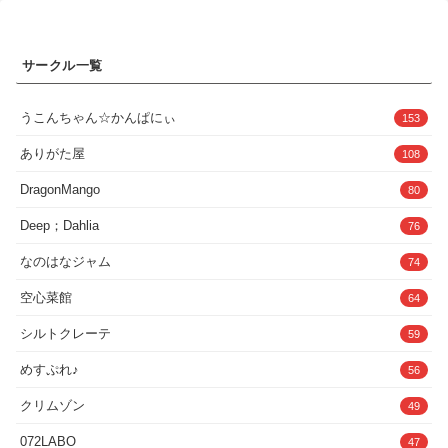
ナルビーズアナルスティック・アナルバイブ媚薬・電マ・クリ吸引バ
イブ・クリオナホクンニ・クリフェラ・シャワー責めアナルとおまん
ことクリ3点同時責めアナル生ハメ・アナル中出し・肛内射精生ハ
メ・膣内射精・潮吹き・おもらし（小）3P（男2・女1）二穴責め・
サークル一覧
二穴同時挿入アヘ顔・オホ声・連続絶頂のけぞりアクメ など【備
考】・サンプル画像は実際の作品よりも修正を大きめにしてありま
す。・女性が本気で嫌がる・痛がる・怖がるなどの描写はありませ
うこんちゃん☆かんぱにぃ
ん。・「淫乱処女が逆性感サロンで快楽責めされて連続絶頂する話」
153
「むっつりスケベで隠れマゾな淫乱処女がクリ責めサロンにドハマリ
する話」 とストーリーにつながりはありません。【収録CG】表紙カ
ありがた屋
108
ラー・本文グレースケール基本CG 11枚＋α本編97P
DragonMango
80
Deep；Dahlia
76
なのはなジャム
74
空心菜館
64
シルトクレーテ
59
めすぷれ♪
56
クリムゾン
49
072LABO
47