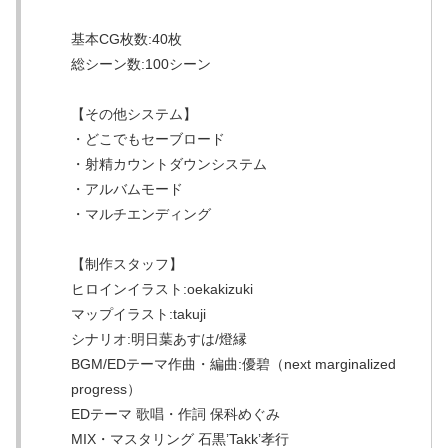
基本CG枚数:40枚
総シーン数:100シーン
【その他システム】
・どこでもセーブロード
・射精カウントダウンシステム
・アルバムモード
・マルチエンディング
【制作スタッフ】
ヒロインイラスト:oekakizuki
マップイラスト:takuji
シナリオ:明日葉あすは/燈縁
BGM/EDテーマ作曲・編曲:優碧（next marginalized
progress）
EDテーマ 歌唱・作詞 保科めぐみ
MIX・マスタリング 石黒’Takk’孝行