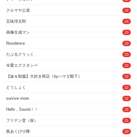
クルマヤ公道
24
五味滓太郎
24
画像生成マン
23
Residence
23
だぶるクリっく
23
令愛エクスタシー
22
【妹＆制服】大好き商店（byハマダ殿下）
22
どうしょく
22
survive more
22
Hello，Sound！！
22
フリテン堂（仮）
21
夜あくび小隊
20