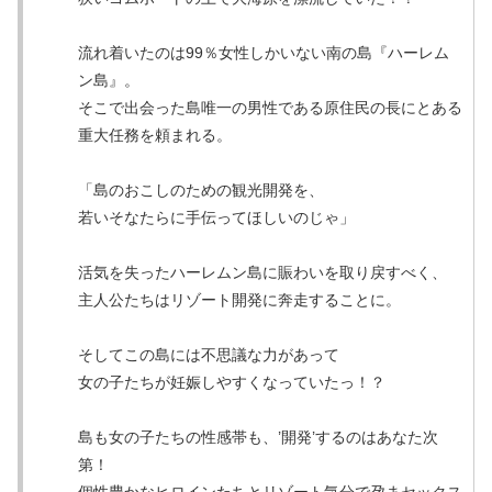
流れ着いたのは99％女性しかいない南の島『ハーレム
ン島』。
そこで出会った島唯一の男性である原住民の長にとある
重大任務を頼まれる。
「島のおこしのための観光開発を、
若いそなたらに手伝ってほしいのじゃ」
活気を失ったハーレムン島に賑わいを取り戻すべく、
主人公たちはリゾート開発に奔走することに。
そしてこの島には不思議な力があって
女の子たちが妊娠しやすくなっていたっ！？
島も女の子たちの性感帯も、’開発’するのはあなた次
第！
個性豊かなヒロインたちとリゾート気分で孕まセックス