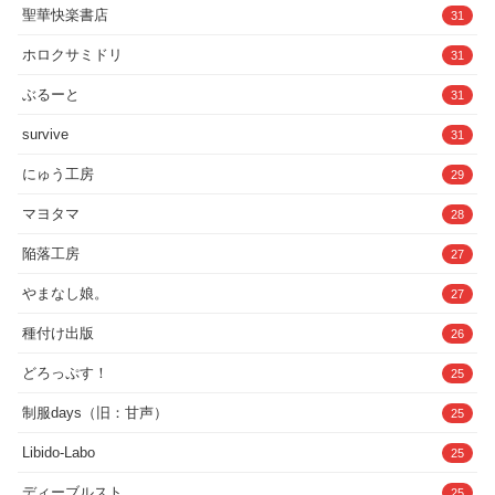
聖華快楽書店
31
ホロクサミドリ
31
ぶるーと
31
survive
31
にゅう工房
29
マヨタマ
28
陥落工房
27
やまなし娘。
27
種付け出版
26
どろっぷす！
25
制服days（旧：甘声）
25
Libido-Labo
25
ディーブルスト
25