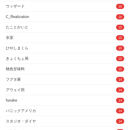
ウィザード
16
C_Realization
16
たことかいと
15
氷室
15
ひやしまくら
15
きょくちょ局
15
桃色甘味料
15
フグタ家
14
アウェイ田
14
furuike
14
パニックアメリカ
14
スタジオ・ダイヤ
14