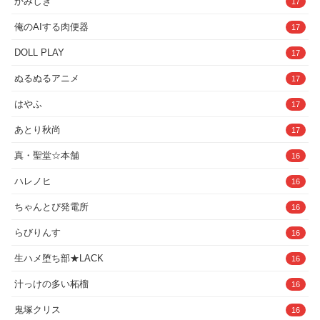
かみしき
17
俺のAIする肉便器
17
DOLL PLAY
17
ぬるぬるアニメ
17
はやふ
17
あとり秋尚
17
真・聖堂☆本舗
16
ハレノヒ
16
ちゃんとぴ発電所
16
らびりんす
16
生ハメ堕ち部★LACK
16
汁っけの多い柘榴
16
鬼塚クリス
16