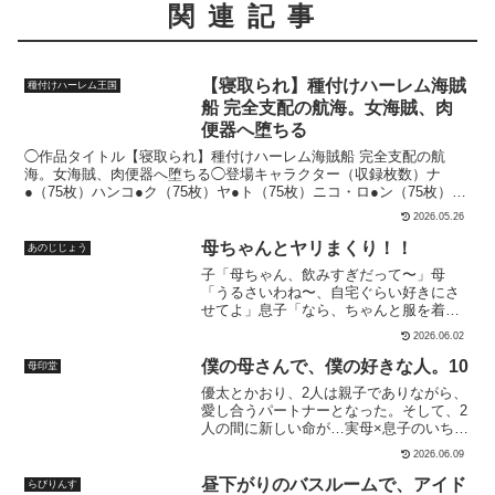
関連記事
【寝取られ】種付けハーレム海賊
種付けハーレム王国
船 完全支配の航海。女海賊、肉
便器へ堕ちる
◯作品タイトル【寝取られ】種付けハーレム海賊船 完全支配の航
海。女海賊、肉便器へ堕ちる◯登場キャラクター（収録枚数）ナ
●（75枚）ハンコ●ク（75枚）ヤ●ト（75枚）ニコ・ロ●ン（75枚）ネ
フ●ルタリ・ビビ（75枚）ペロ●ナ（75枚）※複数人プレイ、ハーレ
2026.05.26
ム（50枚）合計:500枚◯プレイ属性・キス・クンニ・乳揉み、乳舐
め・オナニー・足コキ・パイズリ・フェラチオ・顔射・立ちバック・
母ちゃんとヤリまくり！！
あのじじょう
駅弁・正常位・騎乗位・まんぐり返し・中出し・ぶっかけ・妊娠・
子「母ちゃん、飲みすぎだって〜」母
3P、4P◯仕様画像サイズ:縦｜1344px 1728px画像サイズ:横｜
「うるさいわね〜、自宅ぐらい好きにさ
1728px 1344px画像形式:PNG形式ダウンロード形式:ZIPファイル◯
せてよ」息子「なら、ちゃんと服を着ろ
注意事項キャラクターや衣装のデザインは、当サークル制作のイラス
よ」母「なによ〜。もしかして実の母親
トをもとにAI生成しています。本作品に登場するキャラクターは成人
2026.06.02
に興奮している訳？」息子「い、いきな
として設定されており、登場人物はすべて架空の存在です。
りなんだよっ。だ、誰が母親の身体なん
僕の母さんで、僕の好きな人。10
母印堂
かに……」母「アンタはどうせ童貞でし
優太とかおり、2人は親子でありながら、
ょ？ お母さんが抜いてあげよっか（はー
愛し合うパートナーとなった。そして、2
と）」……酔っぱらった母親と、それを
人の間に新しい命が…実母×息子のいちゃ
なだめる息子。お酒のせいで普段の欲求
ラブ性活ついに完結！※全編を通して、
不満に拍車がかかり、母親は禁断の母子
2026.06.09
妊婦との性行為がメインとなっておりま
セックスを犯してしまったのだ
すので、苦手な方は注意してください。
昼下がりのバスルームで、アイド
らびりんす
が………。翌日、酔いが醒めた母親は昨