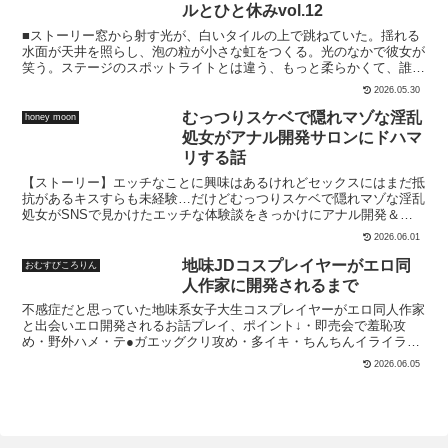
夜の失敗を一夜の過ちとして、お互い忘
ルとひと休みvol.12
れることを提案する。しかし、女の身体
■ストーリー窓から射す光が、白いタイルの上で跳ねていた。揺れる
を知ってしまった息子がその約束を飲む
水面が天井を照らし、泡の粒が小さな虹をつくる。光のなかで彼女が
はずもなく……。不本意（？）ながら、
笑う。ステージのスポットライトとは違う、もっと柔らかくて、誰に
ヤリまくる日々が始まってしまうのだっ
も見せない笑顔。「この光、ちょっと眩しいけど、綺麗だね」指先で
た。※ボテ腹あります（少しだけ）
2026.05.30
すくった泡が光を受けてきらめき、その一瞬が胸の奥に焼きつく。彼
――――――――――――基本CG 19枚
女の髪が濡れて頬に貼りつくたび、まるで光そのものが呼吸している
むっつりスケベで隠れマゾな淫乱
honey moon
本編 133枚総数 226枚よろしければ体験
ように見えた。昼下がりの静かなバスルーム。窓の外の世界は動いて
版をどうぞ
処女がアナル開発サロンにドハマ
いるのに、この部屋の中だけ時間が止まっている。――泡と光と笑い
リする話
声。その全部が、今だけの眩しい現実。■内容203枚収録のイラスト
集です。※本作品はパイズリ、アナル、フェラ、手コキ、中出し等の
【ストーリー】エッチなことに興味はあるけれどセックスにはまだ抵
シーンを含みます。※本作品は、AIによって作成した画像を加工、修
抗があるキスすらも未経験…だけどむっつりスケベで隠れマゾな淫乱
正しております。※イラスト内の登場人物は、全て成人済みで架空の
処女がSNSで見かけたエッチな体験談をきっかけにアナル開発＆ア
人物です。※イラスト内の登場人物の衣服は、全てコスプレとなりま
ナル性感に特化した「アナル開発サロン」の利用を決意！媚薬ローシ
2026.06.01
す。
ョンを注入されアナルプラグでせき止められて疑似排泄管理。媚薬が
直腸内にいきわたるまでクリトリス吸引バイブと電マでおまんこマッ
地味JDコスプレイヤーがエロ同
おむすびころりん
サージ。媚薬ローションを人前で擬似排泄させられて恥ずかしい潮吹
人作家に開発されるまで
きアクメ。アナルビーズでアナルを押し広げられる快感と「出す」快
不感症だと思っていた地味系女子大生コスプレイヤーがエロ同人作家
感を教え込まれ…。アナルスティックとアナルバイブでアナルを拡張
と出会いエロ開発されるお話プレイ、ポイント↓・即売会で羞恥攻
しながら性器としてアナルの感度を向上！アナル初心者の処女でも痛
め・野外ハメ・テ●ガエッグクリ攻め・多イキ・ちんちんイライラセ
みなく快楽を得られるようにプロによる徹底的なアナル性感開発！仕
ックス・机下フェラ・3P・中出し・陰毛濃いめ・巨乳、巨尻本文34
上げはもちろんおしりエッチ（アナルセックス）＆肛内射精（アナル
2026.06.05
ページ PDF同梱
なかだし）！コースが終わっても まだまだムラつくような淫乱なお
客様向けの特別な裏オプションまで提案されてしまい…？エッチなサ
ービスたっぷりのアナル開発サロンにドハマリした彼女の体験談をぜ
ひお楽しみください。【収録プレイ内容】男性店員による女性客への
アナル開発アナル中心の性感マッサージ＆快楽責めアナルプラグ・ア