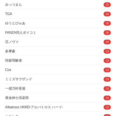
みっつまん
20
TGA
20
ゆうとぴゅあ
20
FANZA同人ボイコミ
20
荘ノヴァ
20
多摩豪
19
性癖理解者
19
Cior
19
ミミズサウザンド
19
一億万軒茶屋
18
黄金紳士倶楽部
18
Albatross HARD‐アルバトロス ハード‐
18