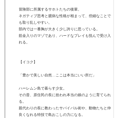
冒険部に所属するサホトたちの後輩。
ネガティブ思考と臆病な性格が相まって、些細なことで
も取り乱しやすい。
部内では一番胸が大きく少し誇りに思っている。
筋金入りのマゾであり、ハードなプレイも悦んで受け入
れる。
【イコク】
「豊かで美しい自然…ここは本当にいい所だ」
ハーレムン島で暮らす少女。
その昔、原住民の長に拾われ本当の娘のように育てられ
る。
親代わりの長に教わったサバイバル術や、動物たちと仲
良くなれる特技で島おこしの力になる。