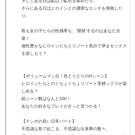
そしてある日は鉱山で鉱石を集めたり。
さらにある日はヒロインとの濃密なエッチを堪能した
り。
島も女の子たちの性感帯も、’開発’するのはあなた次
第！
個性豊かなヒロインたちとリゾート気分で孕まセックス
を楽しもう？
【ボリュームマン点！色とりどりのHシーン】
ヒロインたちとのぐちょぐちょリゾート受精ックスが楽
しめる？
総シーン数はなんと100！
あなたの好きなプレイがきっと見つかる！
【テンポの良い日常パート】
不思議な島で起こる、不思議な出来事の数々。