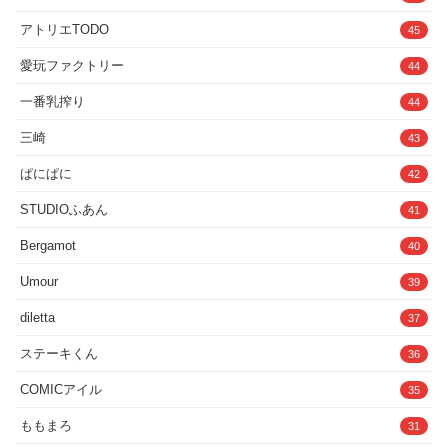
アトリエTODO
45
愛玩ファクトリー
44
一番乳搾り
44
三崎
43
ぱにぱに
42
STUDIOふあん
41
Bergamot
40
Umour
39
diletta
37
ステーキくん
36
COMICアイル
35
ももまろ
31