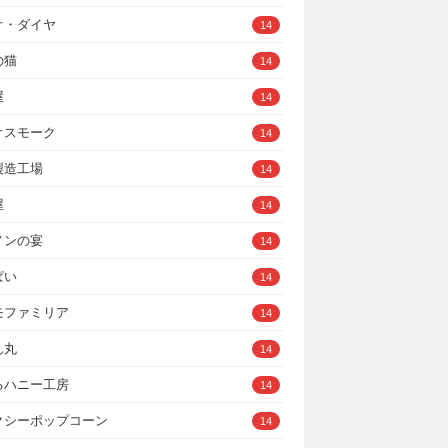
オ・ダイヤ
14
の猫
14
屋
14
オスモーク
14
製造工場
14
屋
14
ノンの宴
14
ぱい
14
モファミリア
14
ん丸
14
るハニー工房
14
クシーポップコーン
14