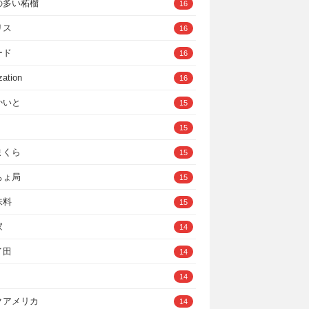
の多い柘榴
16
リス
16
ード
16
zation
16
かいと
15
15
まくら
15
ちょ局
15
味料
15
家
14
イ田
14
14
クアメリカ
14