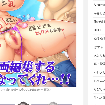
Albat
かみし
俺のAI
DOLL P
ぬるぬ
はやふ
あとり
真・聖
ハレノ
ちゃん
らびり
クを掛ける僕〜お母さんは借金奴●〜 画像3
生ハメ堕