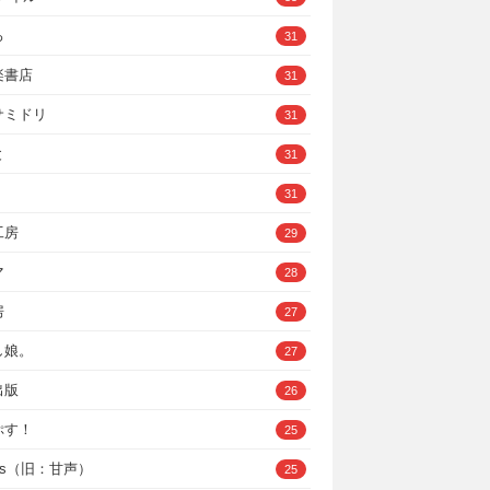
ろ
31
楽書店
31
サミドリ
31
と
31
31
工房
29
マ
28
房
27
し娘。
27
出版
26
ぷす！
25
ys（旧：甘声）
25