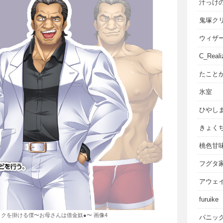
汁っけ
鬼塚ク
ウィザ
C_Reali
たこと
氷室
ひやし
きょく
桃色甘
フグタ
アウェ
furuike
クを掛ける僕〜お母さんは借金奴●〜 画像4
パニッ