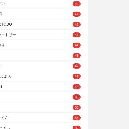
ゾン
49
O
47
TODO
45
ァクトリー
44
搾り
44
43
に
42
IOふあん
41
ot
40
39
38
キくん
36
Cアイル
35