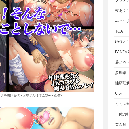
フリテ
夜あく
みっつ
TGA
ゆうと
FANZ
荘ノヴ
多摩豪
性癖理
Cior
クを掛ける僕〜お母さんは借金奴●〜 画像2
ミミズ
一億万
黄金紳