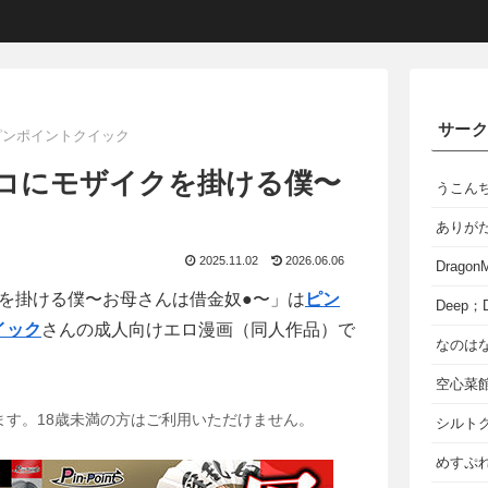
サー
ピンポイントクイック
コにモザイクを掛ける僕〜
うこん
ありが
2025.11.02
2026.06.06
Dragon
を掛ける僕〜お母さんは借金奴●〜」は
ピン
Deep；D
イック
さんの成人向けエロ漫画（同人作品）で
なのは
空心菜
ます。18歳未満の方はご利用いただけません。
シルト
めすぷれ