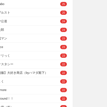
abo
25
ブルスト
25
ヤ公道
24
太郎
24
成マン
23
ce
23
クリっく
23
クスタシー
22
制服】大好き商店（byハマダ殿下）
22
ょく
22
 more
22
，Sound！！
22