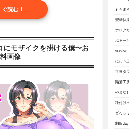
すぐ読む！
ももま
聖華快
ホロク
ぶるー
コにモザイクを掛ける僕〜お
survive
無料画像
にゅう
マヨタ
陥落工
やまな
種付け
どろっ
制服da