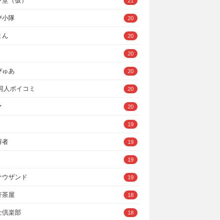
ン堂（仮）
21
び小隊
20
まん
20
20
ぴゅあ
20
A同人ボイコミ
20
ァ
20
19
解者
19
19
サウザンド
19
軒茶屋
18
士倶楽部
18