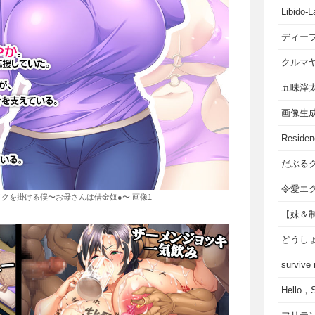
Libido-L
ディー
クルマ
五味滓
画像生
Residen
だぶる
令愛エ
クを掛ける僕〜お母さんは借金奴●〜 画像1
【妹＆
どうし
survive
Hello