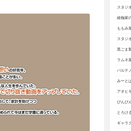
スタジ
綾枷家
ももみ
スタジ
黒ごま
ラムネ
パルテ
みーと
アオヒ
ぴんぴ
とろけ
ギャラ