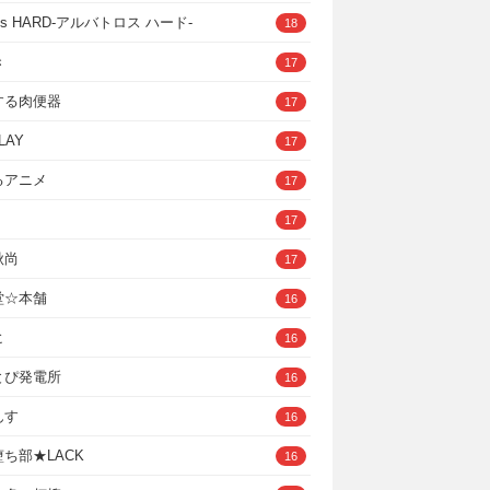
ross HARD‐アルバトロス ハード‐
18
き
17
する肉便器
17
LAY
17
るアニメ
17
17
秋尚
17
堂☆本舗
16
ヒ
16
とぴ発電所
16
んす
16
ち部★LACK
16