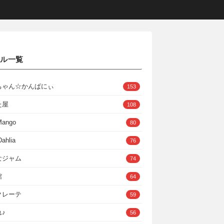
クル一覧
ちゃん☆かんぱにぃ
153
た屋
108
Mango
80
ahlia
76
なジャム
74
館
64
クレーテ
59
♪
56