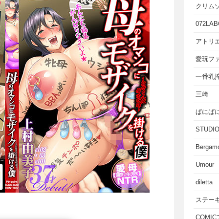
クリム
072LAB
アトリエ
愛玩フ
一番乳
三崎
ぱにぱ
STUD
Bergam
Umour
diletta
ステー
COMI