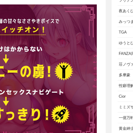
フリテ
夜あく
みっつ
TGA
ゆうと
FANZ
荘ノヴ
多摩豪
性癖理
Cior
ミミズ
一億万
黄金紳