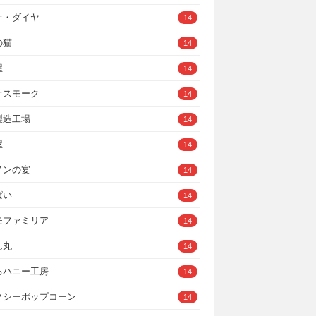
オ・ダイヤ
14
の猫
14
屋
14
オスモーク
14
製造工場
14
屋
14
ノンの宴
14
ぱい
14
モファミリア
14
ん丸
14
るハニー工房
14
クシーポップコーン
14