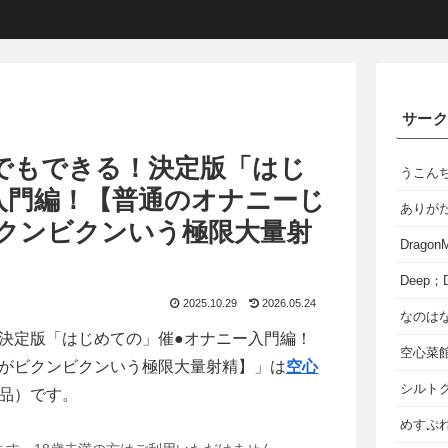
サー
でもできる！決定版「はじ
うこん
入門編！【普通のオナニーじ
ありが
クンビクンいう極限大量射
Dragon
Deep；D
2025.10.29
2026.05.24
なのは
決定版「はじめての」催●オナニー入門編！
空心菜
がビクンビクンいう極限大量射精】」は
空心
シルト
品）です。
めすぷれ