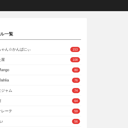
クル一覧
ちゃん☆かんぱにぃ
153
た屋
108
Mango
80
ahlia
76
なジャム
74
館
64
クレーテ
59
♪
56