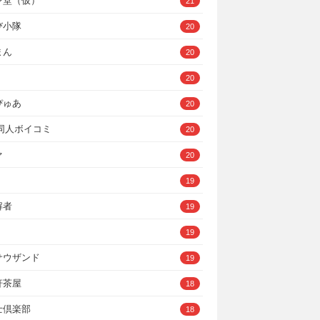
ン堂（仮）
21
び小隊
20
まん
20
20
ぴゅあ
20
A同人ボイコミ
20
ァ
20
19
解者
19
19
サウザンド
19
軒茶屋
18
士倶楽部
18