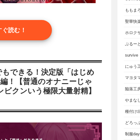
ももま
聖華快
すぐ読む！
ホロク
ぶるー
survive
にゅう
でもできる！決定版「はじめ
マヨタ
門編！【普通のオナニーじゃ
陥落工
ンビクンいう極限大量射精】
やまな
種付け
どろっ
制服da