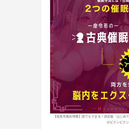
【低音耳舐め増量】誰でもできる！決定版「はじめて
がビクンビクン