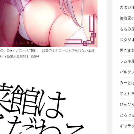
スタジ
綾枷家
ももみ
スタジ
黒ごま
の」催●オナニー入門編！【普通のオナニーじゃ得られない全身
いう極限大量射精】 画像4
ラムネ
パルテ
みーと
アオヒ
ぴんぴ
とろけ
ギャラ