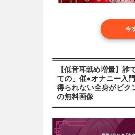
今
【低音耳舐め増量】誰
ての」催●オナニー入
得られない全身がビク
の無料画像