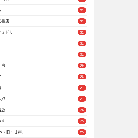
ろ
31
楽書店
31
サミドリ
31
と
31
31
工房
29
マ
28
房
27
し娘。
27
出版
26
ぷす！
25
ys（旧：甘声）
25