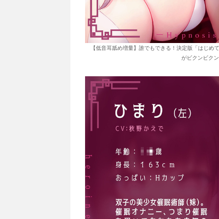
【低音耳舐め増量】誰でもできる！決定版「はじめて
がビクンビクン