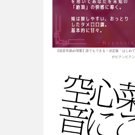
【低音耳舐め増量】誰でもできる！決定版「はじめて
がビクンビクン