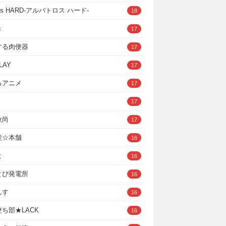
ross HARD‐アルバトロス ハード‐
18
き
17
する肉便器
17
LAY
17
るアニメ
17
17
秋尚
17
堂☆本舗
16
ヒ
16
とぴ発電所
16
んす
16
ち部★LACK
16