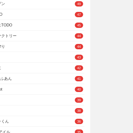
ゾン
49
O
47
TODO
45
ァクトリー
44
搾り
44
43
に
42
IOふあん
41
ot
40
39
38
キくん
36
Cアイル
35