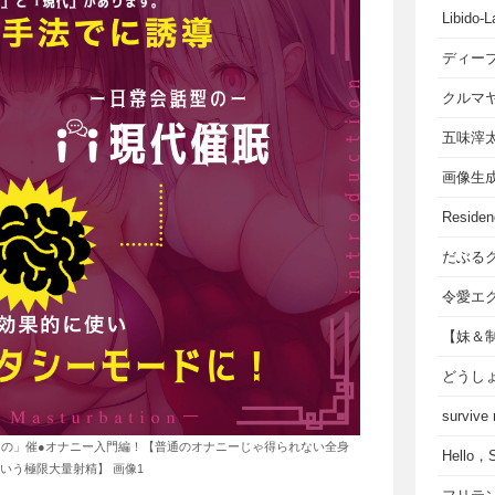
Libido-L
ディー
クルマ
五味滓
画像生
Residen
だぶる
令愛エ
【妹＆
どうし
survive
の」催●オナニー入門編！【普通のオナニーじゃ得られない全身
Hello
いう極限大量射精】 画像1