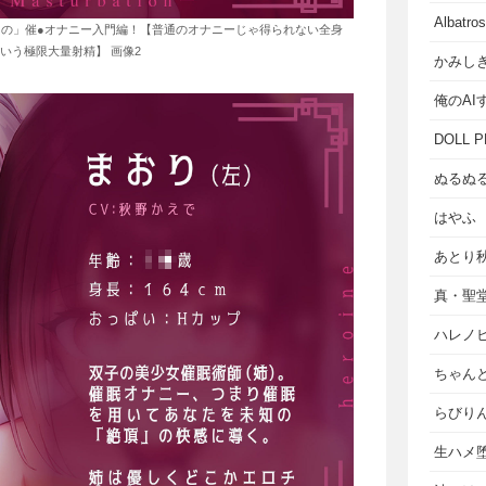
Albat
の」催●オナニー入門編！【普通のオナニーじゃ得られない全身
いう極限大量射精】 画像2
かみし
俺のAI
DOLL P
ぬるぬ
はやふ
あとり
真・聖
ハレノ
ちゃん
らびり
生ハメ堕