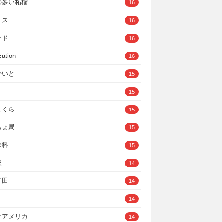
の多い柘榴
16
リス
16
ード
16
zation
16
かいと
15
15
まくら
15
ちょ局
15
味料
15
家
14
イ田
14
14
クアメリカ
14