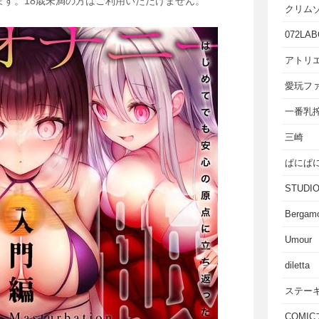
ます。18歳未満の方はご利用いただけません。
クリム
072LAB
アトリエ
愛玩フ
一番乳
三崎
ぱにぱ
STUD
Bergam
Umour
diletta
ステー
COMI