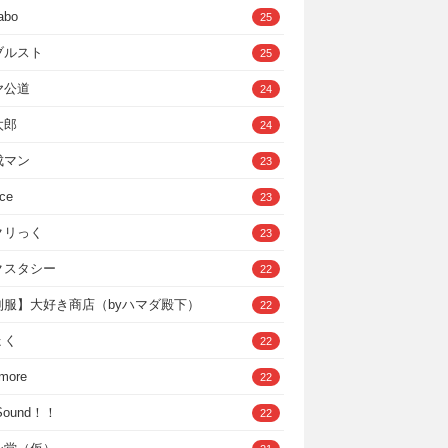
abo
25
ブルスト
25
ヤ公道
24
太郎
24
成マン
23
ce
23
クリっく
23
クスタシー
22
制服】大好き商店（byハマダ殿下）
22
ょく
22
 more
22
，Sound！！
22