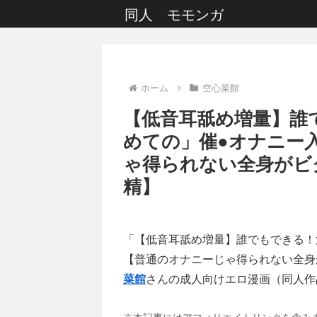
同人 モモンガ
ホーム
空心菜館
【低音耳舐め増量】誰
めての」催●オナニー
ゃ得られない全身がビ
精】
「【低音耳舐め増量】誰でもできる！
【普通のオナニーじゃ得られない全身
菜館
さんの成人向けエロ漫画（同人作