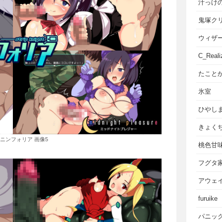
汁っけ
鬼塚ク
ウィザ
C_Reali
たこと
氷室
ひやし
きょく
ニンフォリア 画像5
桃色甘
フグタ
アウェ
furuike
パニッ