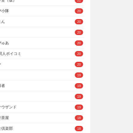
ン堂（仮）
21
び小隊
20
まん
20
20
ぴゅあ
20
A同人ボイコミ
20
ァ
20
19
解者
19
19
サウザンド
19
軒茶屋
18
士倶楽部
18