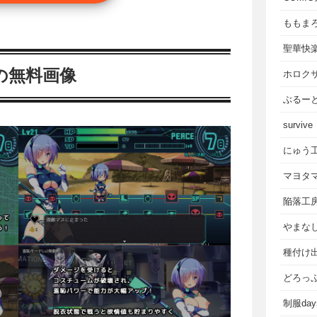
ももま
聖華快
の無料画像
ホロク
ぶるー
survive
にゅう
マヨタ
陥落工
やまな
種付け
どろっ
制服da