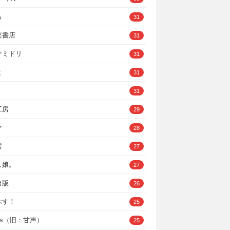
ろ
31
楽書店
31
サミドリ
31
と
31
31
工房
29
マ
28
房
27
し娘。
27
出版
26
ぷす！
25
ys（旧：甘声）
25