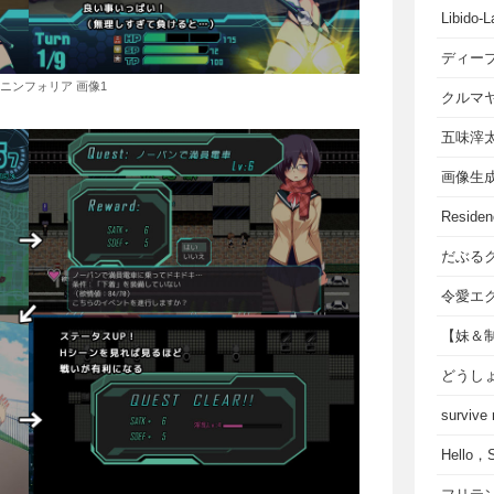
Libido-L
ディー
ニンフォリア 画像1
クルマ
五味滓
画像生
Residen
だぶる
令愛エ
【妹＆
どうし
survive
Hello