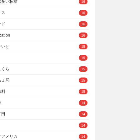
の多い柘榴
16
リス
16
ード
16
zation
16
かいと
15
15
まくら
15
ちょ局
15
味料
15
家
14
イ田
14
14
クアメリカ
14