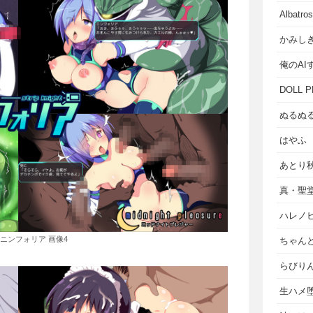
Albat
かみし
俺のAI
DOLL P
ぬるぬ
はやふ
あとり
真・聖
ハレノ
ニンフォリア 画像4
ちゃん
らびり
生ハメ堕