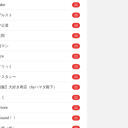
abo
25
ブルスト
25
ヤ公道
24
太郎
24
成マン
23
ce
23
クリっく
23
クスタシー
22
制服】大好き商店（byハマダ殿下）
22
ょく
22
 more
22
，Sound！！
22