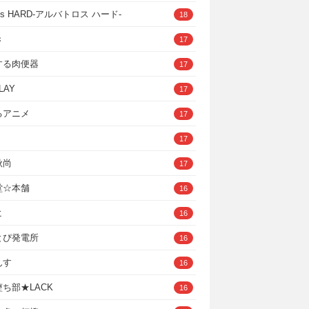
ross HARD‐アルバトロス ハード‐
18
き
17
する肉便器
17
LAY
17
るアニメ
17
17
秋尚
17
堂☆本舗
16
ヒ
16
とぴ発電所
16
んす
16
ち部★LACK
16