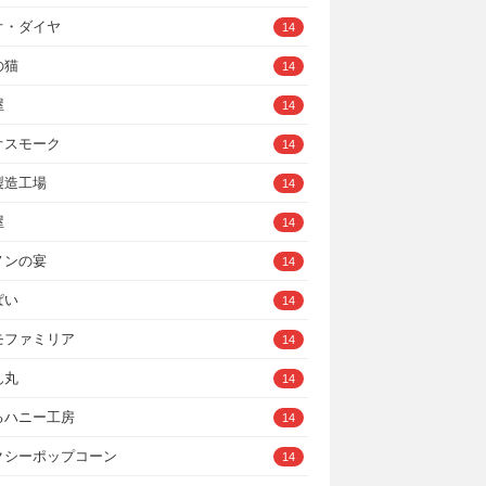
オ・ダイヤ
14
の猫
14
屋
14
オスモーク
14
製造工場
14
屋
14
ノンの宴
14
ぱい
14
モファミリア
14
ん丸
14
るハニー工房
14
クシーポップコーン
14