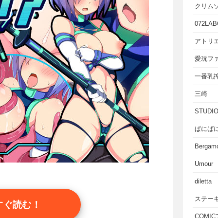
クリム
072LAB
アトリエ
愛玩フ
一番乳
三崎
STUD
ぱにぱ
Bergam
Umour
diletta
ステー
すぐ読む！
COMI