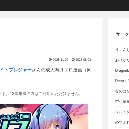
サー
うこん
2025.11.02
2026.06.03
ありが
イトプレジャー
さんの成人向けエロ漫画（同
Dragon
Deep；D
なのは
ます。18歳未満の方はご利用いただけません。
空心菜
シルト
めすぷれ