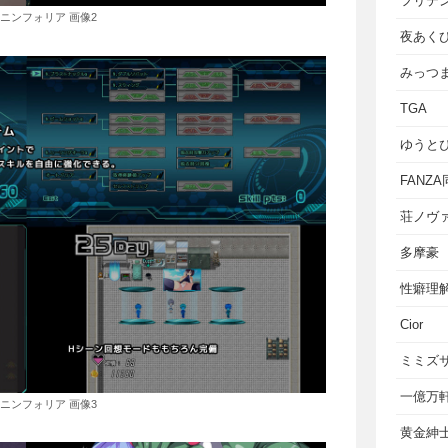
フリテ
ニンフォリア 画像2
夜あく
みっつ
TGA
ゆうと
FANZ
荘ノヴ
多摩豪
性癖理
Cior
ミミズ
一億万
ニンフォリア 画像3
黄金紳