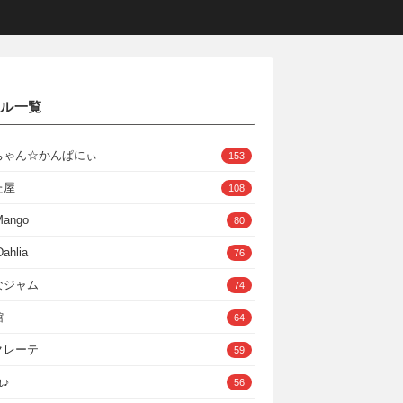
クル一覧
ちゃん☆かんぱにぃ
153
た屋
108
Mango
80
ahlia
76
なジャム
74
館
64
クレーテ
59
♪
56