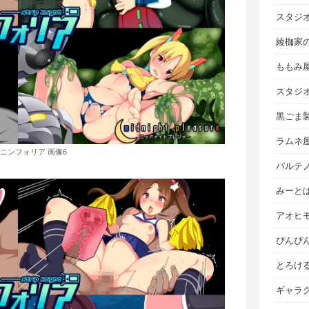
スタジ
綾枷家
ももみ
スタジ
黒ごま
ラムネ
ニンフォリア 画像6
パルテ
みーと
アオヒ
ぴんぴ
とろけ
ギャラ