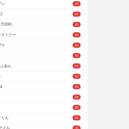
ゾン
49
O
47
TODO
45
ァクトリー
44
搾り
44
43
IOふあん
42
に
42
ot
40
39
38
キくん
36
Cアイル
35