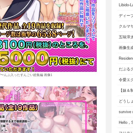
Libido-L
ディー
クルマ
五味滓
画像生
Residen
だぶる
ぜ〜んぶ入ったすんごい総集編 画像1
令愛エ
【妹＆
どうし
survive
Hello