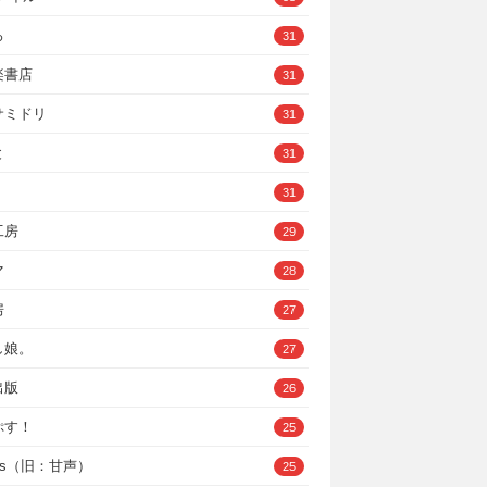
ろ
31
楽書店
31
サミドリ
31
と
31
31
工房
29
マ
28
房
27
し娘。
27
出版
26
ぷす！
25
ys（旧：甘声）
25