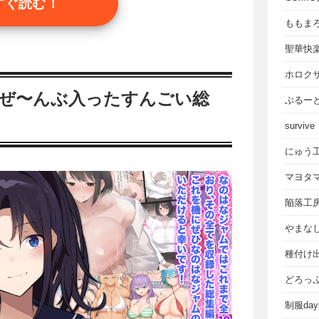
すぐ読む！
ももま
聖華快
ホロク
品ぜ〜んぶ入ったすんごい総
ぶるー
survive
にゅう
マヨタ
陥落工
やまな
種付け
どろっ
制服da