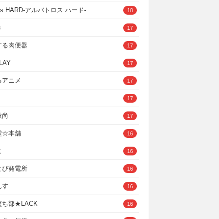
ross HARD‐アルバトロス ハード‐
18
き
17
する肉便器
17
LAY
17
るアニメ
17
17
秋尚
17
堂☆本舗
16
ヒ
16
とぴ発電所
16
んす
16
ち部★LACK
16