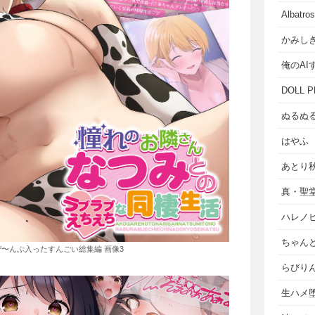
Albat
かみし
俺のAI
DOLL P
ぬるぬ
はやふ
あとり
真・聖
ハレノ
ちゃん
ぜ〜んぶ入ったすんごい総集編 画像3
らびり
生ハメ堕