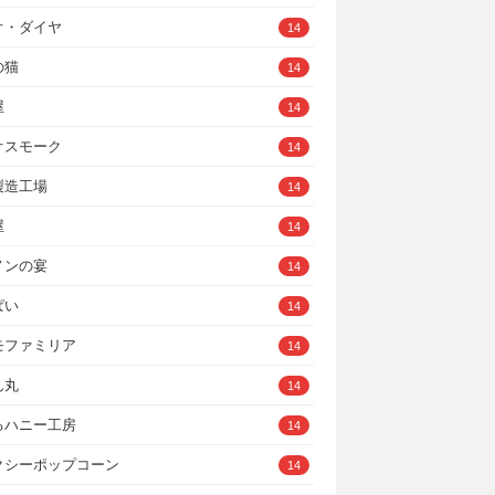
オ・ダイヤ
14
の猫
14
屋
14
オスモーク
14
製造工場
14
屋
14
ノンの宴
14
ぱい
14
モファミリア
14
ん丸
14
るハニー工房
14
クシーポップコーン
14