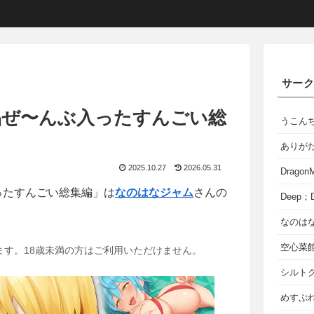
サー
品ぜ〜んぶ入ったすんごい総
うこん
ありが
2025.10.27
2026.05.31
Dragon
ったすんごい総集編」は
なのはなジャム
さんの
Deep；D
なのは
空心菜
ます。18歳未満の方はご利用いただけません。
シルト
めすぷれ