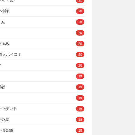
ン堂（仮）
21
び小隊
20
まん
20
20
ぴゅあ
20
A同人ボイコミ
20
ァ
20
19
解者
19
19
サウザンド
19
軒茶屋
18
士倶楽部
18