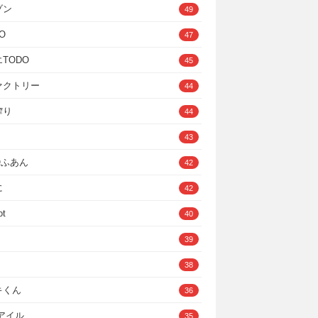
ゾン
49
O
47
TODO
45
ァクトリー
44
搾り
44
43
IOふあん
42
に
42
ot
40
39
38
キくん
36
Cアイル
35