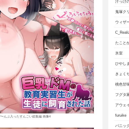
汁っけ
鬼塚ク
ウィザ
C_Reali
たこと
氷室
ひやし
きょく
桃色甘
フグタ
アウェ
furuike
ぜ〜んぶ入ったすんごい総集編 画像4
パニッ