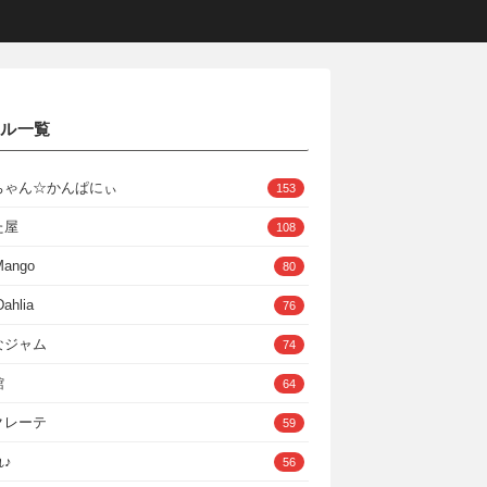
クル一覧
ちゃん☆かんぱにぃ
153
た屋
108
Mango
80
ahlia
76
なジャム
74
館
64
クレーテ
59
♪
56