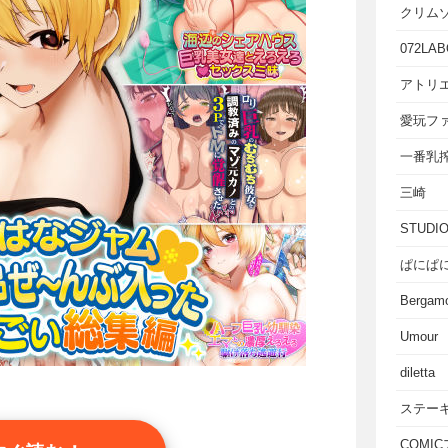
クリム
072LAB
アトリエ
愛玩フ
一番乳
三崎
STUD
ぱにぱ
Bergam
Umour
diletta
ステー
COMI