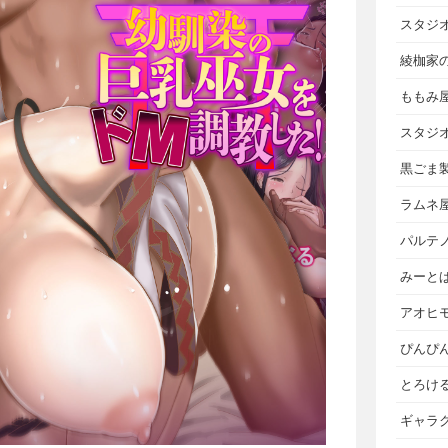
スタジ
綾枷家
ももみ
スタジ
黒ごま
ラムネ
パルテ
みーと
アオヒ
ぴんぴ
とろけ
ギャラ