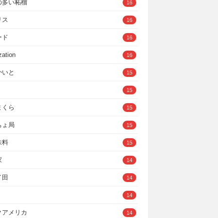
の多い柘榴
16
リス
16
ード
16
zation
16
かいと
15
15
まくら
15
ちょ局
15
味料
15
家
14
イ田
14
14
クアメリカ
14