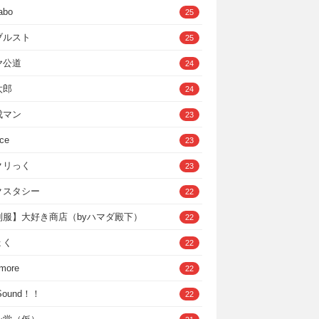
abo
25
ブルスト
25
ヤ公道
24
太郎
24
成マン
23
ce
23
クリっく
23
クスタシー
22
制服】大好き商店（byハマダ殿下）
22
ょく
22
 more
22
，Sound！！
22