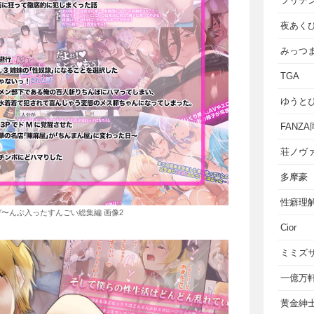
フリテ
夜あく
みっつ
TGA
ゆうと
FANZ
荘ノヴ
多摩豪
性癖理
ぜ〜んぶ入ったすんごい総集編 画像2
Cior
ミミズ
一億万
黄金紳