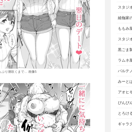
スタジ
綾枷家
ももみ
スタジ
黒ごま
ラムネ
パルテ
っぷり潮吹くまで… 画像5
みーと
アオヒ
ぴんぴ
とろけ
ギャラ