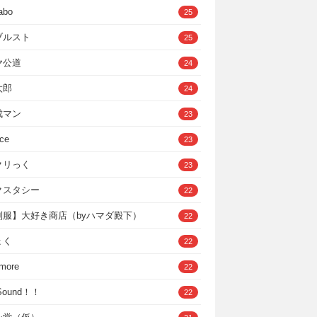
abo
25
ブルスト
25
ヤ公道
24
太郎
24
成マン
23
ce
23
クリっく
23
クスタシー
22
制服】大好き商店（byハマダ殿下）
22
ょく
22
 more
22
，Sound！！
22