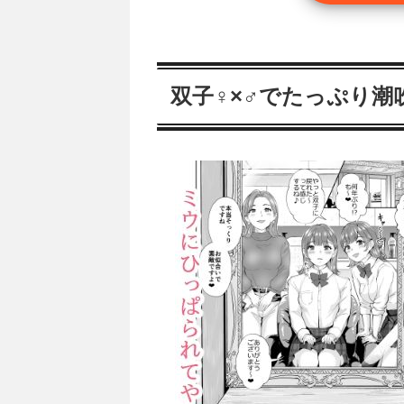
双子♀×♂でたっぷり潮