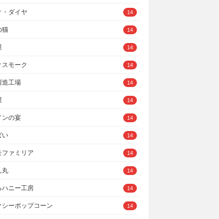
オ・ダイヤ
14
の猫
14
屋
14
オスモーク
14
製造工場
14
屋
14
ノンの宴
14
ぱい
14
モファミリア
14
ん丸
14
るハニー工房
14
クシーポップコーン
14