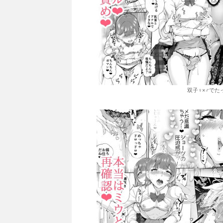
双子♀×♂でた