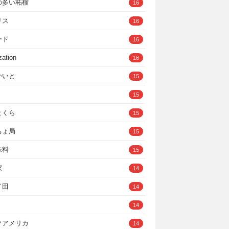
の多い柘榴
16
リス
16
ード
16
zation
16
かいと
15
15
まくら
15
ちょ局
15
味料
15
家
14
イ田
14
14
クアメリカ
14