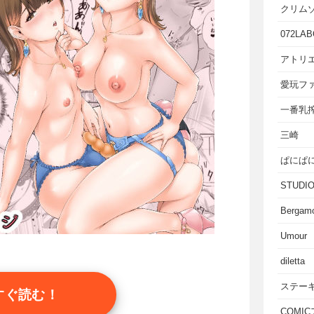
クリム
072LAB
アトリエ
愛玩フ
一番乳
三崎
ぱにぱ
STUD
Bergam
Umour
diletta
ステー
すぐ読む！
COMI