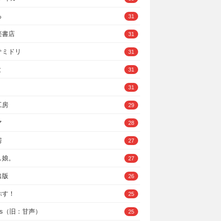
ろ
31
楽書店
31
サミドリ
31
と
31
31
工房
29
マ
28
房
27
し娘。
27
出版
26
ぷす！
25
ys（旧：甘声）
25