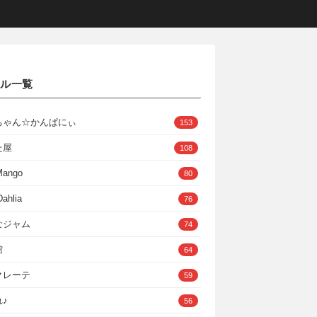
クル一覧
ちゃん☆かんぱにぃ
153
た屋
108
Mango
80
ahlia
76
なジャム
74
館
64
クレーテ
59
♪
56