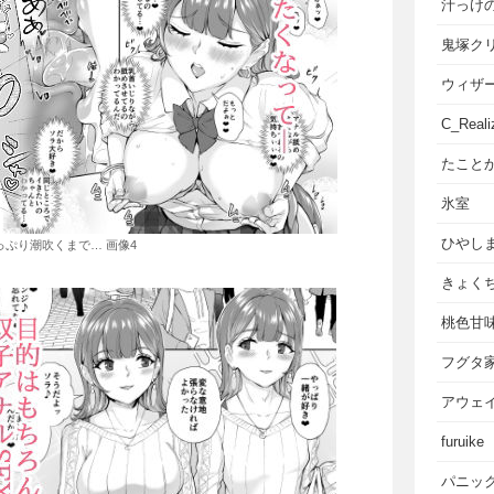
汁っけ
鬼塚ク
ウィザ
C_Reali
たこと
氷室
ひやし
っぷり潮吹くまで… 画像4
きょく
桃色甘
フグタ
アウェ
furuike
パニッ