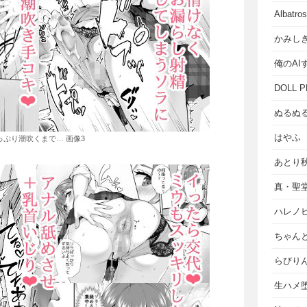
Albat
かみし
俺のAI
DOLL P
ぬるぬ
はやふ
っぷり潮吹くまで… 画像3
あとり
真・聖
ハレノ
ちゃん
らびり
生ハメ堕