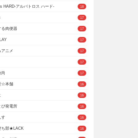
ross HARD‐アルバトロス ハード‐
18
き
17
する肉便器
17
LAY
17
るアニメ
17
17
秋尚
17
堂☆本舗
16
ヒ
16
とぴ発電所
16
んす
16
ち部★LACK
16