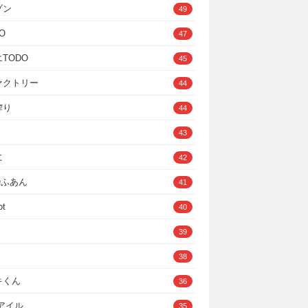
ゾン
49
O
47
TODO
45
ァクトリー
44
搾り
44
43
に
42
IOふあん
41
ot
40
39
38
キくん
36
Cアイル
35