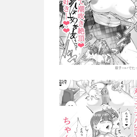
双子♀×♂でた