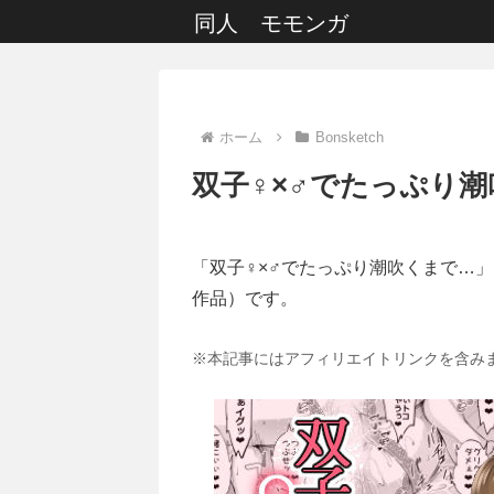
同人 モモンガ
ホーム
Bonsketch
双子♀×♂でたっぷり
「双子♀×♂でたっぷり潮吹くまで…」
作品）です。
※本記事にはアフィリエイトリンクを含み