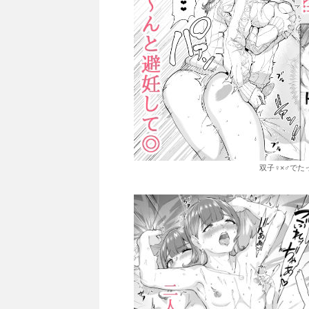
双子♀×♂でた