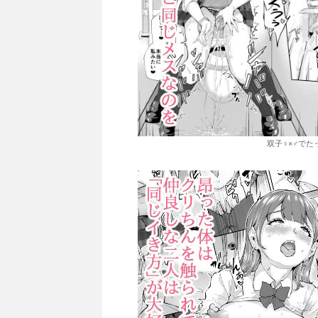
双子♀×♂でた