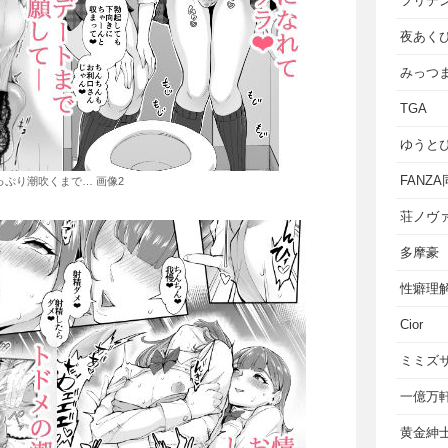
フリテ
夜あく
みっつ
TGA
ゆうと
FANZ
っぷり潮吹くまで… 画像2
荘ノヴ
多摩豪
性癖理
Cior
ミミズ
一億万
黄金紳