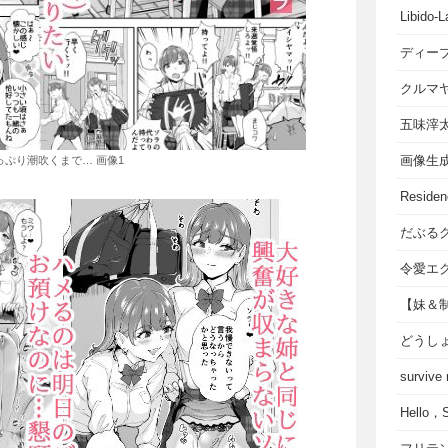
Libido-L
ディー
クルマ
五味滓
画像生
っぷり潮吹くまで… 画像1
Residen
だぶる
令愛エ
【妹＆
どうし
survive
Hello