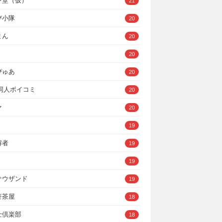
ン堂（仮）
21
び小隊
20
まん
20
20
ぴゅあ
20
A同人ボイコミ
20
ァ
20
19
解者
19
19
サウザンド
19
軒茶屋
18
士倶楽部
18