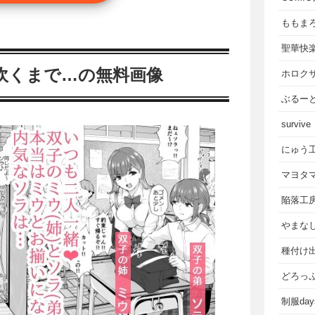
ももま
聖華快
吹くまで…の無料画像
ホロク
ぶるー
survive
にゅう
マヨタ
陥落工
やまな
種付け
どろっ
制服da