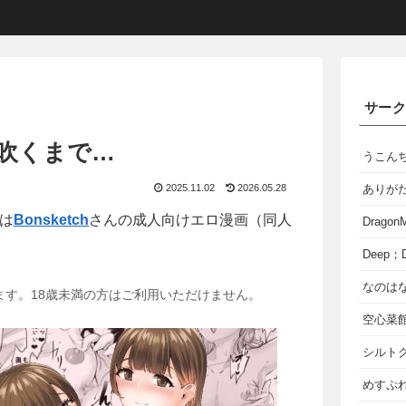
サー
潮吹くまで…
うこん
2025.11.02
2026.05.28
ありが
は
Bonsketch
さんの成人向けエロ漫画（同人
Dragon
Deep；D
なのは
ます。18歳未満の方はご利用いただけません。
空心菜
シルト
めすぷれ