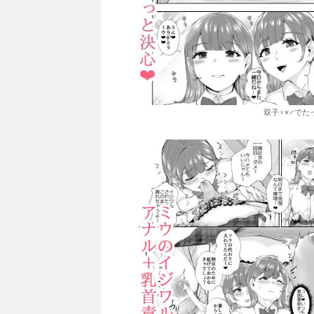
双子♀×♂でた