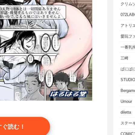
クリム
072LAB
アトリエ
愛玩フ
一番乳
三崎
ぱにぱ
STUD
Bergam
Umour
diletta
ステー
すぐ読む！
COMI