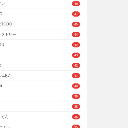
ゾン
49
O
47
TODO
45
ァクトリー
44
搾り
44
43
に
42
IOふあん
41
ot
40
39
38
キくん
36
Cアイル
35