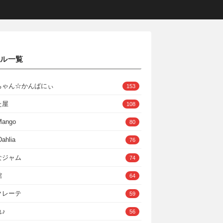
クル一覧
ちゃん☆かんぱにぃ
153
た屋
108
Mango
80
ahlia
76
なジャム
74
館
64
クレーテ
59
♪
56