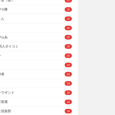
ン堂（仮）
21
び小隊
20
まん
20
20
ぴゅあ
20
A同人ボイコミ
20
ァ
20
19
解者
19
19
サウザンド
19
軒茶屋
18
士倶楽部
18