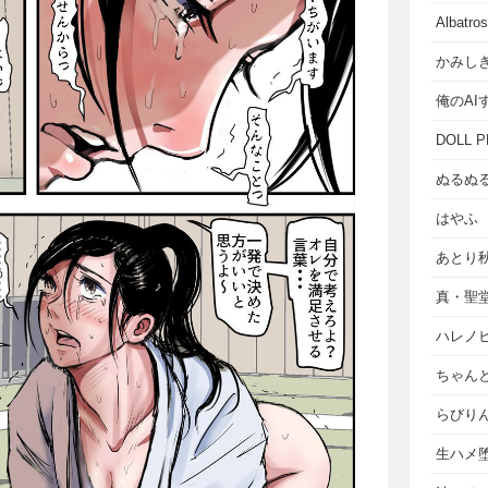
Albat
かみし
俺のAI
DOLL P
ぬるぬ
はやふ
あとり
真・聖
ハレノ
ちゃん
らびり
生ハメ堕