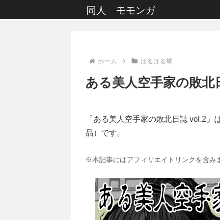
同人 モモンガ
ホーム
はるはる堂
ある美人空手家の敗北日誌
「ある美人空手家の敗北日誌 vol.2」
品）です。
※本記事にはアフィリエイトリンクを含み