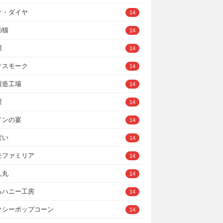
オ・ダイヤ
14
の猫
14
屋
14
オスモーク
14
製造工場
14
屋
14
ノンの宴
14
ぱい
14
モファミリア
14
ん丸
14
るハニー工房
14
クシーポップコーン
14