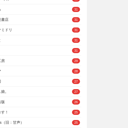
ろ
31
楽書店
31
サミドリ
31
と
31
31
工房
29
マ
28
房
27
し娘。
27
出版
26
ぷす！
25
ys（旧：甘声）
25