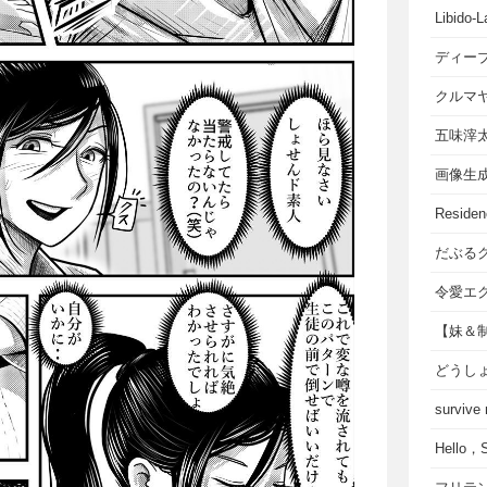
Libido-L
ディー
クルマ
五味滓
画像生
Residen
だぶる
令愛エ
【妹＆
どうし
survive
Hello