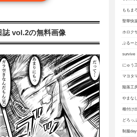
ももま
聖華快
 vol.2の無料画像
ホロク
ぶるー
survive
にゅう
マヨタ
陥落工
やまな
種付け
どろっ
制服da