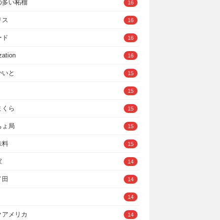
の多い柘榴
16
リス
16
ード
16
zation
16
かいと
15
15
まくら
15
ちょ局
15
味料
15
家
14
イ田
14
14
クアメリカ
14