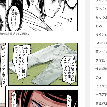
フリテ
夜あく
みっつ
TGA
の敗北日誌 vol.2 画像1
ゆうと
FANZ
荘ノヴ
多摩豪
性癖理
Cior
ミミズ
一億万
黄金紳