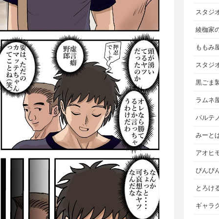
スタジ
綾枷家
ももみ
スタジ
黒ごま
ラムネ
パルテ
みーと
アオヒ
ぴんぴ
とろけ
ギャラ