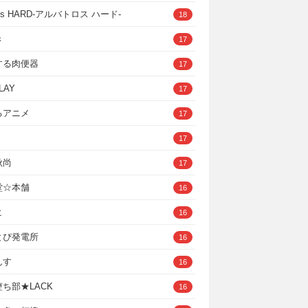
ross HARD‐アルバトロス ハード‐
18
き
17
する肉便器
17
LAY
17
るアニメ
17
17
秋尚
17
堂☆本舗
16
ヒ
16
とぴ発電所
16
んす
16
ち部★LACK
16