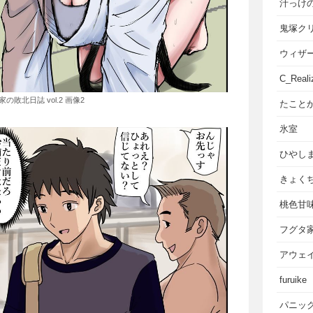
汁っけ
鬼塚ク
ウィザ
C_Reali
の敗北日誌 vol.2 画像2
たこと
氷室
ひやし
きょく
桃色甘
フグタ
アウェ
furuike
パニッ