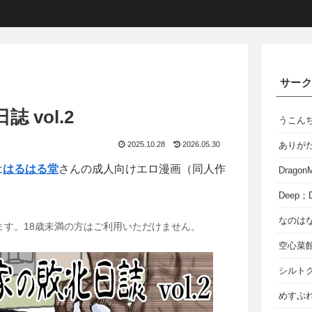
サー
 vol.2
うこん
2025.10.28
2026.05.30
ありが
は
はるはる堂
さんの成人向けエロ漫画（同人作
Dragon
Deep；D
なのは
ます。18歳未満の方はご利用いただけません。
空心菜
シルト
めすぷれ