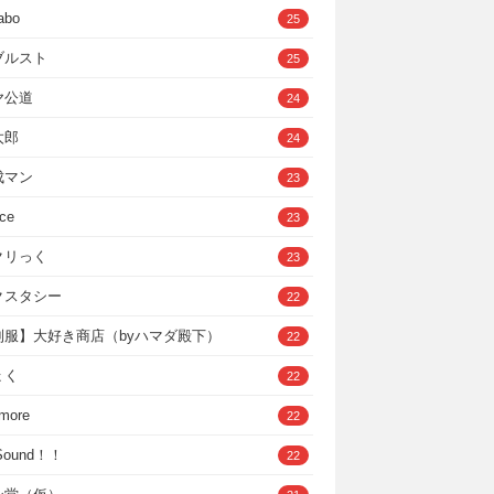
abo
25
ブルスト
25
ヤ公道
24
太郎
24
成マン
23
ce
23
クリっく
23
クスタシー
22
制服】大好き商店（byハマダ殿下）
22
ょく
22
 more
22
，Sound！！
22